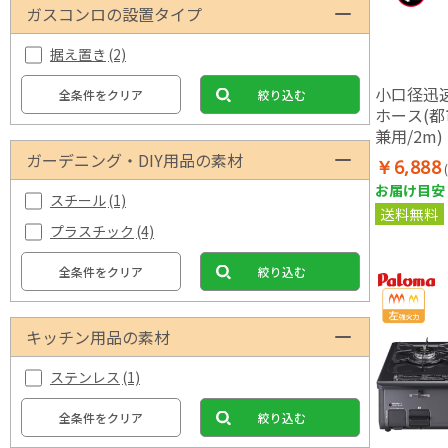
ガスコンロの設置タイプ
据え置き
(2)
小口径迅
全条件をクリア
絞り込む
ホース(
兼用/2m)
ガーデニング・DIY用品の素材
￥6,888
お届け目安：
スチール
(1)
送料無料
プラスチック
(4)
全条件をクリア
絞り込む
キッチン用品の素材
ステンレス
(1)
全条件をクリア
絞り込む