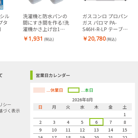
(シル
洗濯機と防水パンの
ガスコンロ プロパン
プタ
間にすき間を作る!洗
ガス パロマ PA-
用
濯機かさ上げ台1セ
S46H-R-LP テーブル
ット（4個入り）
コンロ LPG 右強火力
￥1,931
￥20,780
(税込)
(税込)
ナチュラルホワイト
据置型 ガステーブル
ガスホース別売
て
営業日カレンダー
...休業日
...本日
2026年8月
リシー
日
月
火
水
木
金
土
基づく表示
1
2
3
4
5
6
7
8
9
10
11
12
13
14
15
16
17
18
19
20
21
22