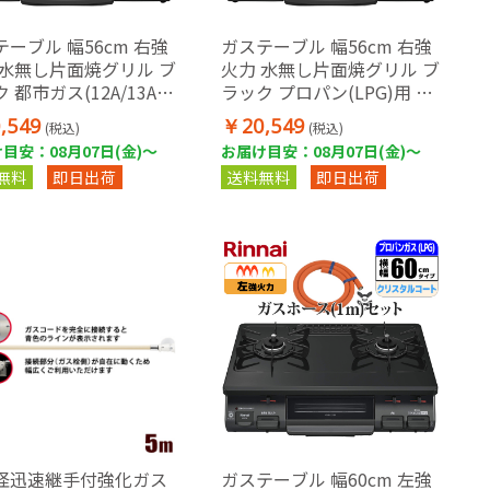
ーブル 幅56cm 右強
ガステーブル 幅56cm 右強
 水無し片面焼グリル ブ
火力 水無し片面焼グリル ブ
 都市ガス(12A/13A)
ラック プロパン(LPG)用 ガ
ガスホース(1m)セット
スホース(1m)セット
,549
￥20,549
(税込)
(税込)
目安：08月07日(金)～
お届け目安：08月07日(金)～
無料
即日出荷
送料無料
即日出荷
径迅速継手付強化ガス
ガステーブル 幅60cm 左強