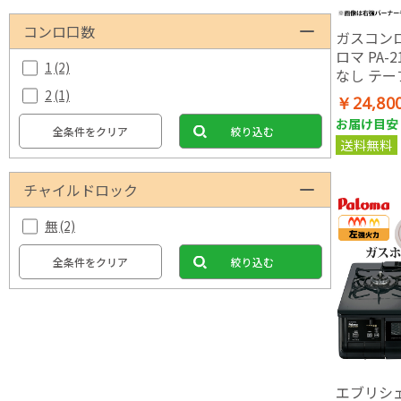
コンロ口数
ガスコンロ
ロマ PA-2
1
(2)
なし テー
幅59cm
2
(1)
￥24,80
置型 2口
お届け目安：
別売
全条件をクリア
絞り込む
送料無料
チャイルドロック
無
(2)
全条件をクリア
絞り込む
エブリシ