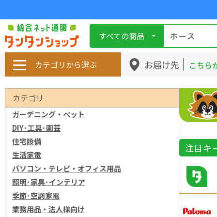
すべての商品
お届け先
カテゴリから選ぶ
こちら
カテゴリ
ガーデニング・ペット
DIY･工具･園芸
住宅設備
注目キ
生活家電
パソコン・テレビ・オフィス用品
照明･家具･インテリア
季節･空調家電
業務用品・法人様向け