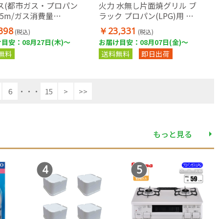
ス(都市ガス・プロパン
火力 水無し片面焼グリル ブ
/5m/ガス消費量
ラック プロパン(LPG)用 ガ
0kW以下の機器用)
スホース(1m)セット
398
￥23,331
(税込)
(税込)
目安：08月27日(木)～
お届け目安：08月07日(金)～
無料
送料無料
即日出荷
6
・・・
15
>
>>
もっと見る
4
5