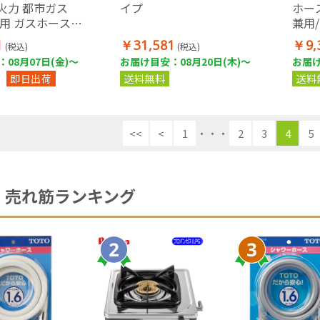
火力 都市ガス
イプ
ホー
3A)用 ガスホース
兼用
ト
5.9
1
￥31,581
￥9,
(税込)
(税込)
08月07日(金)～
お届け目安：08月20日(木)～
お届け
即日出荷
送料無料
送料
<<
<
1
・・・
2
3
4
5
売れ筋ランキング