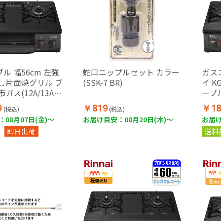
ル 幅56cm 左強
蛇口ニップルセット カラー
ガス
し片面焼グリル ブ
(SSK-7 BR)
イ K
ガス(12A/13A)
ーブル
ース(1m)セット
強火
9
￥819
￥18
(税込)
(税込)
ブラ
08月07日(金)～
お届け目安：08月20日(木)～
お届け
ガス
即日出荷
送料