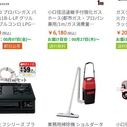
 プロパンガス パ
小口径迅速継手付強化ガス
ガステ
11B-L-LP グリル
ホース(都市ガス・プロパン
火力
ブルコンロ LPG
兼用/1m/ガス消費量
ラック
 左強火 ブラック 据
5.90kW以下の機器用)
用 
0
￥6,180
￥20
(税込)
(税込)
コンロ ガスホース
08月07日(金)～
お届け目安：08月27日(木)～
お届け
即日出荷
送料無料
送料
ェフシリーズ ブラ
業務用掃除機 ショルダータ
小口