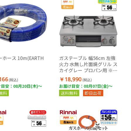
ホース 10m(EARTH
ガステーブル 幅56cm 左強
)
火力 水無し片面焼グリル ス
カイグレー プロパン用 ※ガ
スホース別売
166
￥18,990
(税込)
(税込)
目安：08月20日(木)～
お届け目安：08月07日(金)～
無料
送料無料
即日出荷