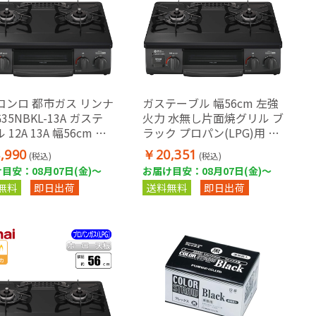
コンロ 都市ガス リンナ
ガステーブル 幅56cm 左強
G35NBKL-13A ガステ
火力 水無し片面焼グリル ブ
 12A 13A 幅56cm 左
ラック プロパン(LPG)用 ガ
力 水無し片面焼グリル
スホース(1m)セット
,990
￥20,351
(税込)
(税込)
ック 据置型 ガスレンジ
目安：08月07日(金)～
お届け目安：08月07日(金)～
ホース別売
無料
即日出荷
送料無料
即日出荷