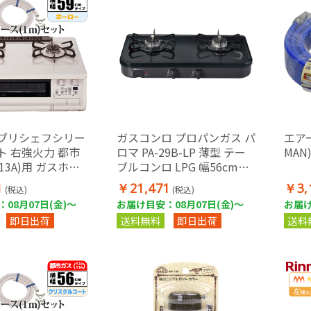
エブリシェフシリー
ガスコンロ プロパンガス パ
エアー
ト 右強火力 都市
ロマ PA-29B-LP 薄型 テー
MAN
/13A)用 ガスホー
ブルコンロ LPG 幅56cmタ
ト PA-380WHA-
イプ ブラック 据置型 ガス
1
￥21,471
￥3,
(税込)
(税込)
HSET
テーブル ガスホース別売
08月07日(金)～
お届け目安：08月07日(金)～
お届け
即日出荷
送料無料
即日出荷
送料