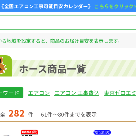
《全国エアコン工事可能目安カレンダー》
こちらをクリック
から地域を設定すると、商品のお届け目安を表示します。
ホース商品一覧
ーワード
エアコン
エアコン 工事費込
東京ゼロエ
282
全
件
61
件〜
80
件までを表示