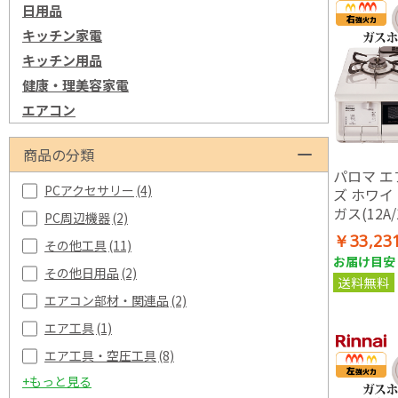
日用品
キッチン家電
キッチン用品
健康・理美容家電
エアコン
商品の分類
パロマ 
PCアクセサリー
(4)
ズ ホワイ
ガス(12A
PC周辺機器
(2)
ス(1m)セッ
￥33,23
その他工具
(11)
R-13A_G
お届け目安：
その他日用品
(2)
送料無料
エアコン部材・関連品
(2)
エア工具
(1)
エア工具・空圧工具
(8)
+もっと見る