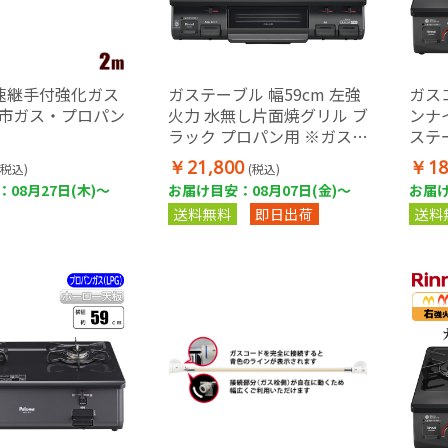
速継手付強化ガス
ガステーブル 幅59cm 左強
ガス
都市ガス・プロパン
火力 水無し片面焼グリル ブ
ンナイ
ラック プロパン用 ※ガスホ
ステー
ース別売
強火
￥21,800
￥18
(税込)
(税込)
ブラ
08月27日(木)～
お届け目安：08月07日(金)～
お届け
ガス
送料無料
即日出荷
送料