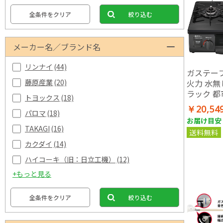
全条件をクリア
絞り込む
メーカー名／ブランド名
リンナイ
(44)
ガステーブ
火力 水無
藤原産業
(20)
ラック 都市
トヨックス
(18)
用 ガスホ
￥20,54
パロマ
(18)
お届け目安：
TAKAGI
(16)
送料無料
カクダイ
(14)
ハイコーキ（旧：日立工機）
(12)
+もっと見る
全条件をクリア
絞り込む