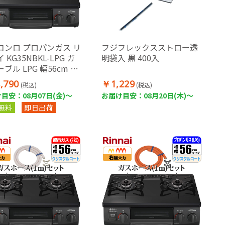
コンロ プロパンガス リ
フジフレックスストロー透
 KG35NBKL-LPG ガ
明袋入 黒 400入
ブル LPG 幅56cm 左
力 水無し片面焼グリル
,790
￥1,229
(税込)
(税込)
ック 据置型 ガスレンジ
目安：08月07日(金)～
お届け目安：08月20日(木)～
ホース別売
無料
即日出荷