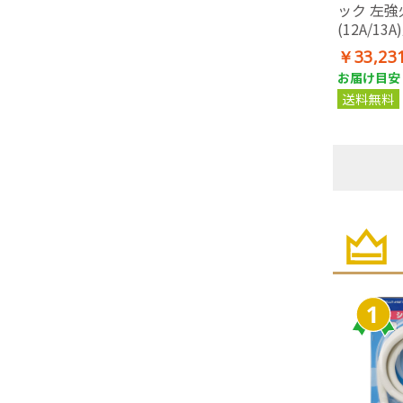
ック 左強
(12A/1
(1m)セッ
￥33,23
お届け目安：
送料無料