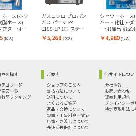
ーホース(ホワ
ガスコンロ プロパン
シャワーホース
樹脂ホース)
ガス パロマ PA-
バー・他社アダ
ダプター付浴
E18S-LP 1口 ステン
ー付)風呂 浴室
レストップ ガスホー
5
￥5,268
￥4,980
(税込)
(税込)
(税込)
スなし 据置型 小型
コンロ 日本製 ガス
ホース別売
商品を探す
ご案内
当サイトについ
カテゴリ一覧
ショップのご案内
会社情報
新商品一覧
支払方法について
お問い合わせ
売れ筋ランキング
送料について
販売利用規約
よくあるご質問
プライバシーポ
返品・交換について
特定商取引法に
設置・工事料金一覧表
店頭引き渡しについて
長期延長保証について