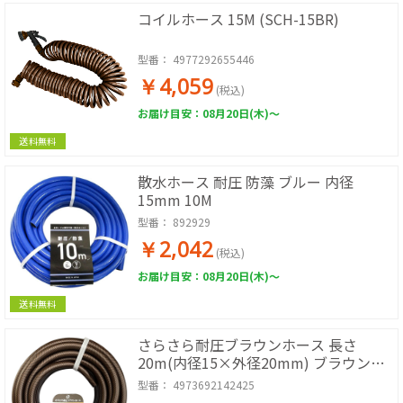
コイルホース 15M (SCH-15BR)
型番：
4977292655446
￥4,059
(税込)
お届け目安：08月20日(木)～
送料無料
散水ホース 耐圧 防藻 ブルー 内径
15mm 10M
型番：
892929
￥2,042
(税込)
お届け目安：08月20日(木)～
送料無料
さらさら耐圧ブラウンホース 長さ
20m(内径15×外径20mm) ブラウン
SSB-1520L20BR
型番：
4973692142425