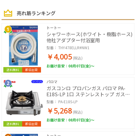
売れ筋ランキング
トートー
シャワーホース(ホワイト・樹脂ホース)
他社アダプター付浴室用
型番：
THY478ELLR#NW1
￥4,005
(税込)
お届け目安：08月07日(金)～
送料無料
即日出荷
パロマ
ガスコンロ プロパンガス パロマ PA-
E18S-LP 1口 ステンレストップ ガスホ
ースなし 据置型 小型コンロ 日本製 ガ
型番：
PA-E18S-LP
スホース別売
￥5,268
(税込)
お届け目安：08月07日(金)～
送料無料
即日出荷
トートー