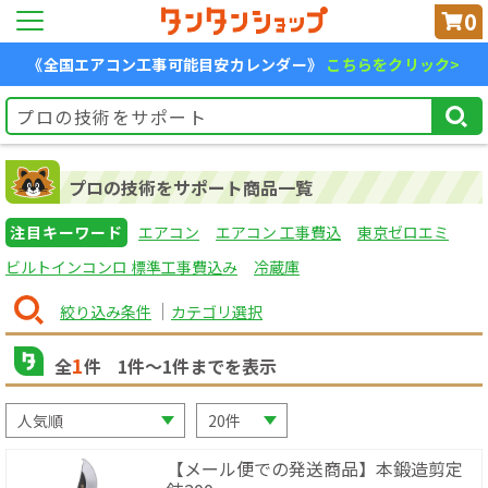
0
《全国エアコン工事可能目安カレンダー》
こちらをクリック>
プロの技術をサポート商品一覧
注目キーワード
エアコン
エアコン 工事費込
東京ゼロエミ
ビルトインコンロ 標準工事費込み
冷蔵庫
絞り込み条件
カテゴリ選択
1
全
件
1
件〜
1
件までを表示
【メール便での発送商品】本鍛造剪定