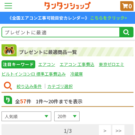
0
《全国エアコン工事可能目安カレンダー》
こちらをクリック>
プレゼントに最適商品一覧
注目キーワード
エアコン
エアコン 工事費込
東京ゼロエミ
ビルトインコンロ 標準工事費込み
冷蔵庫
絞り込み条件
カテゴリ選択
57
全
件
1
件〜
20
件までを表示
1
/
3
>
>>