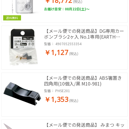
￥18,772
(税込)
お届け目安：08月22日(土)～
送料無料
【メール便での発送商品】DG専用カー
ボンブラシ2ヶ入 No.1専用(EARTH
MAN)
型番：
4907052553354
￥1,127
(税込)
【メール便での発送商品】ABS箸置き
四角用(10個入/黒 M10-981)
型番：
PHSE201
￥1,353
(税込)
【メール便での発送商品】 みまつ キッ