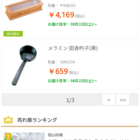
型番：
PHSB201
￥4,169
(税込)
お届け目安：08月22日(土)～
送料無料
メラミン 田舎杓子(黒)
型番：
QIN029A
￥659
(税込)
お届け目安：08月22日(土)～
1
/
3
>
>>
売れ筋ランキング
椙山紡織