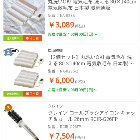
丸洗いOK! 電気毛布 洗える 80×140cm
電気敷毛布 日本製 暖房通販
型番：
NA-023S
￥3,089
(税込)
お届け目安：08月09日(日)～
送料無料
即日出荷
椙山紡織
【2個セット】丸洗いOK! 電気毛布 洗
える 80×140cm 電気敷毛布 日本製 暖
房通販
型番：
NA-023S-2
￥6,000
(税込)
お届け目安：08月09日(日)～
送料無料
即日出荷
クレイツ
クレイツ ロールブラシアイロン キャッ
チ＆カール 26mm RCIR-G26FP
型番：
RCIR-G26FP
￥7,504
(税込)