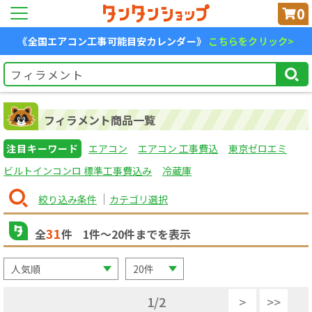
0
《全国エアコン工事可能目安カレンダー》
こちらをクリック>
フィラメント商品一覧
注目キーワード
エアコン
エアコン 工事費込
東京ゼロエミ
ビルトインコンロ 標準工事費込み
冷蔵庫
絞り込み条件
カテゴリ選択
31
全
件
1
件〜
20
件までを表示
1
/
2
>
>>