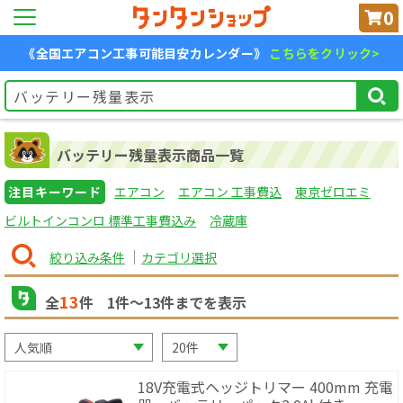
0
《全国エアコン工事可能目安カレンダー》
こちらをクリック>
バッテリー残量表示商品一覧
注目キーワード
エアコン
エアコン 工事費込
東京ゼロエミ
ビルトインコンロ 標準工事費込み
冷蔵庫
絞り込み条件
カテゴリ選択
13
全
件
1
件〜
13
件までを表示
18V充電式ヘッジトリマー 400mm 充電