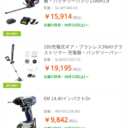
器・バッテリーパック2.0Ah付き
型番：
SL-GHT400-AS
￥15,914
(税込)
お届け目安：08月22日(土)～
送料無料
18V充電式ギア・ブラシレス3WAYグラ
ストリマー 充電器・バッテリーパック
2.0Ah付き
型番：
SL-BGGT185-CS
￥19,195
(税込)
お届け目安：08月22日(土)～
送料無料
EM 14.4VインパクトDr
型番：
4907052341401
￥9,842
(税込)