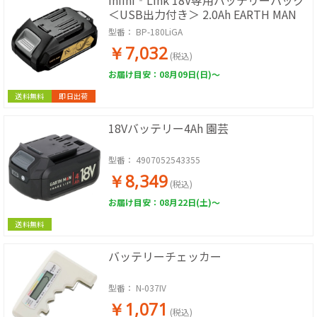
infini‐Link 18V専用バッテリーパック
＜USB出力付き＞ 2.0Ah EARTH MAN
型番：
BP-180LiGA
￥7,032
(税込)
お届け目安：08月09日(日)～
送料無料
即日出荷
18Vバッテリー4Ah 園芸
型番：
4907052543355
￥8,349
(税込)
お届け目安：08月22日(土)～
送料無料
バッテリーチェッカー
型番：
N-037IV
￥1,071
(税込)