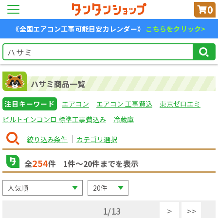
0
《全国エアコン工事可能目安カレンダー》
こちらをクリック>
ハサミ商品一覧
注目キーワード
エアコン
エアコン 工事費込
東京ゼロエミ
ビルトインコンロ 標準工事費込み
冷蔵庫
絞り込み条件
カテゴリ選択
254
全
件
1
件〜
20
件までを表示
1
/
13
>
>>