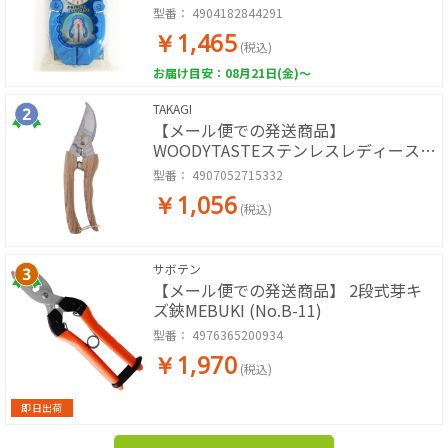
型番：
4904182844291
￥1,465
(税込)
お届け目安：08月21日(金)～
TAKAGI
【メール便での発送商品】
WOODYTASTEステンレスレディース剪
定鋏 165mm
型番：
4907052715332
￥1,056
(税込)
サボテン
【メール便での発送商品】 2段式芽キ
ズ鋏MEBUKI (No.B-11)
型番：
4976365200934
￥1,970
(税込)
即日出荷