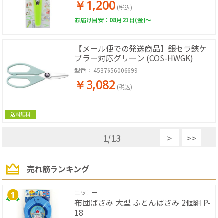
￥1,200
(税込)
お届け目安：08月21日(金)～
【メール便での発送商品】銀セラ鋏ケ
プラー対応グリーン (COS-HWGK)
型番：
4537656006699
￥3,082
(税込)
送料無料
1
/
13
>
>>
売れ筋ランキング
ニッコー
布団ばさみ 大型 ふとんばさみ 2個組 P-
18