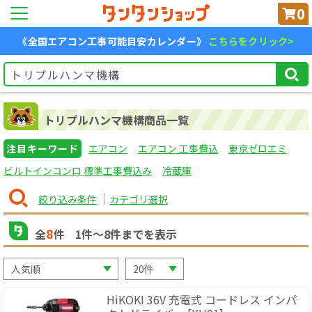
0
《全国エアコン工事可能目安カレンダー》
こちらをクリック>
トリプルハンマ機構商品一覧
注目キーワード
エアコン
エアコン 工事費込
東京ゼロエミ
ビルトインコンロ 標準工事費込み
冷蔵庫
絞り込み条件
カテゴリ選択
8
全
件
1
件〜
8
件までを表示
HiKOKI 36V 充電式 コードレス インパ