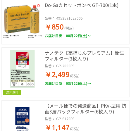
Do-Gaカセットボンベ GT-700(1本)
型番：
4953571027005
￥850
(税込)
お届け目安：08月22日(土)～
ナノテク【高捕じんプレミアム】衛生
フィルター(3枚入り)
型番：
GP-2000FS
￥2,499
(税込)
お届け目安：08月22日(土)～
送料無料
【メール便での発送商品】PKV-型用 抗
菌3層パックフィルター(6枚入り)
型番：
GP-S120FS
￥1,147
(税込)