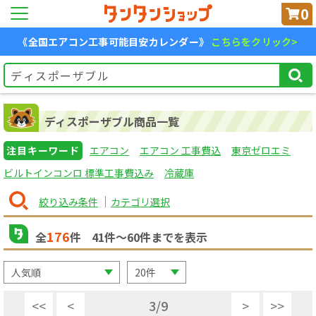
0
《全国エアコン工事可能目安カレンダー》
こちらをクリック>
ディスポーザブル商品一覧
注目キーワード
エアコン
エアコン 工事費込
東京ゼロエミ
ビルトインコンロ 標準工事費込み
冷蔵庫
絞り込み条件
カテゴリ選択
176
全
件
41
件〜
60
件までを表示
<<
<
3
/
9
>
>>