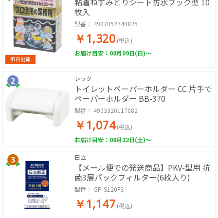
粘着ねずみとりシート防水ブック型 10
枚入
型番：
4907052749825
￥1,320
(税込)
お届け目安：08月09日(日)～
即日出荷
レック
トイレットペーパーホルダー CC 片手で
ペーパーホルダー BB-370
型番：
4903320117082
￥1,074
(税込)
お届け目安：08月22日(土)～
日立
【メール便での発送商品】PKV-型用 抗
菌3層パックフィルター(6枚入り)
型番：
GP-S120FS
￥1,147
(税込)