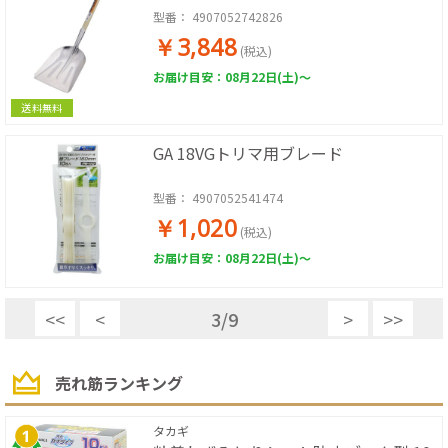
型番：
4907052742826
￥3,848
(税込)
お届け目安：08月22日(土)～
送料無料
GA 18VGトリマ用ブレード
型番：
4907052541474
￥1,020
(税込)
お届け目安：08月22日(土)～
<<
<
3
/
9
>
>>
売れ筋ランキング
タカギ