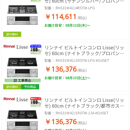
セ) 60cm (サテンシルバー/プロパン用)
【土日祭日配送不可】
型番：
RHS31W42J4RSTW-LPG
RHS31W42J4RSTW-LPG
￥114,611
(税込)
お届け目安：08月13日(木)～
送料無料
リンナイ ビルトインコンロ Lisse(リッ
セ) 60cm (ナイトブラック/プロパン用)
【標準工事費込み】
型番：
RHS31W42J1RSTW-LPG-KOJISET
RHS31W42J1RSTW-LPG-KOJISET
￥136,376
(税込)
お届け目安：08月15日(土)～
送料無料
予約商品
リンナイ ビルトインコンロ Lisse(リッ
セ) 60cm (ナイトブラック/都市ガス用)
【標準工事費込み】
型番：
RHS31W42J1RSTW-13A-KOJISET
RHS31W42J1RSTW-13A-KOJISET
￥136,376
(税込)