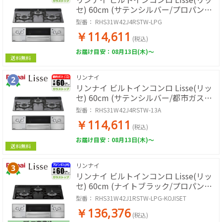
セ) 60cm (サテンシルバー/プロパン用)
【土日祭日配送不可】
型番：
RHS31W42J4RSTW-LPG
RHS31W42J4RSTW-LPG
￥114,611
(税込)
お届け目安：08月13日(木)～
送料無料
リンナイ
リンナイ ビルトインコンロ Lisse(リッ
セ) 60cm (サテンシルバー/都市ガス用)
【土日祭日配送不可】
型番：
RHS31W42J4RSTW-13A
RHS31W42J4RSTW-13A
￥114,611
(税込)
お届け目安：08月13日(木)～
送料無料
リンナイ
リンナイ ビルトインコンロ Lisse(リッ
セ) 60cm (ナイトブラック/プロパン用)
【標準工事費込み】
型番：
RHS31W42J1RSTW-LPG-KOJISET
RHS31W42J1RSTW-LPG-KOJISET
￥136,376
(税込)