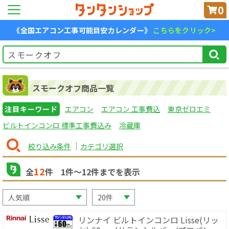
0
《全国エアコン工事可能目安カレンダー》
こちらをクリック>
スモークオフ商品一覧
注目キーワード
エアコン
エアコン 工事費込
東京ゼロエミ
ビルトインコンロ 標準工事費込み
冷蔵庫
絞り込み条件
カテゴリ選択
12
全
件
1
件〜
12
件までを表示
リンナイ ビルトインコンロ Lisse(リッ