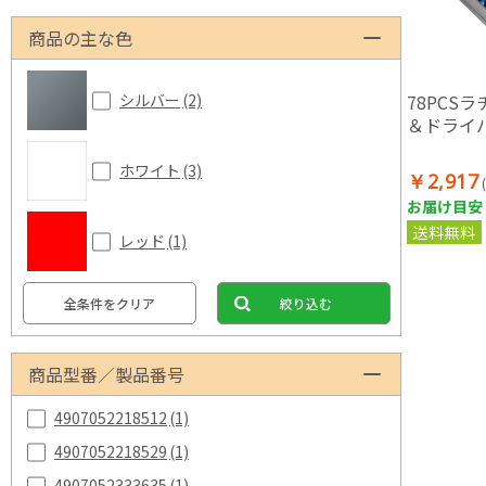
商品の主な色
78PCS
シルバー
(2)
＆ドライ
ホワイト
(3)
￥2,917
お届け目安：
送料無料
レッド
(1)
全条件をクリア
絞り込む
商品型番／製品番号
4907052218512
(1)
4907052218529
(1)
4907052333635
(1)