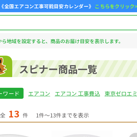
《全国エアコン工事可能目安カレンダー》
こちらをクリック
から地域を設定すると、商品のお届け目安を表示します。
スピナー商品一覧
ーワード
エアコン
エアコン 工事費込
東京ゼロエ
13
全
件
1
件〜
13
件までを表示