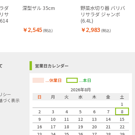
ラダ
深型ザル 35cm
野菜水切り器 バリバ
リサ
リサラダ ジャンボ
614
(6.4L)
￥2,545
￥2,983
(税込)
(税込)
て
営業日カレンダー
...休業日
...本日
2026年8月
リシー
日
月
火
水
木
金
土
基づく表示
1
2
3
4
5
6
7
8
9
10
11
12
13
14
15
16
17
18
19
20
21
22
23
24
25
26
27
28
29