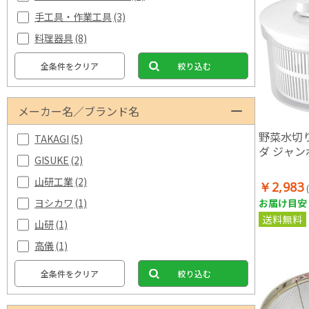
手工具・作業工具
(3)
料理器具
(8)
全条件をクリア
絞り込む
メーカー名／ブランド名
野菜水切
TAKAGI
(5)
ダ ジャンボ
GISUKE
(2)
山研工業
(2)
￥2,983
お届け目安：
ヨシカワ
(1)
送料無料
山研
(1)
高儀
(1)
全条件をクリア
絞り込む