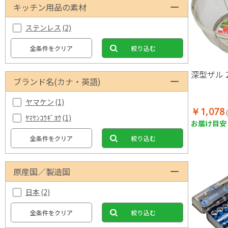
キッチン用品の素材
ステンレス
(2)
全条件をクリア
絞り込む
深型ザル 2
ブランド名(カナ・英語)
ヤマケン
(1)
￥1,078
ﾔﾏｹﾝｺｳｷﾞﾖｳ
(1)
お届け目安：
全条件をクリア
絞り込む
原産国／製造国
日本
(2)
全条件をクリア
絞り込む