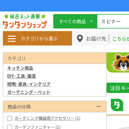
すべての商品
お届け先
カテゴリから選ぶ
こちら
カテゴリ
キッチン用品
DIY･工具･園芸
照明･家具･インテリア
注目キ
ガーデニング・ペット
商品の分類
ガーデニング機器用アクセサリー
(1)
ガーデンファニチャー
(1)