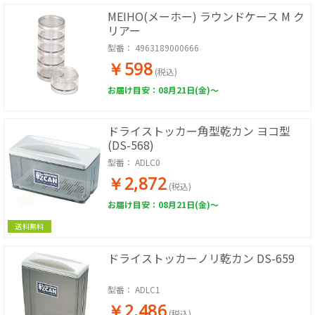
MEIHO(メーホー) ラウンドケース M ク
リアー
型番：
4963189000666
￥598
(税込)
お届け目安：08月21日(金)～
ドライストッカー角型乾カン ヨコ型
(DS-568)
型番：
ADLC0
￥2,872
(税込)
お届け目安：08月21日(金)～
送料無料
ドライストッカーノリ乾カン DS-659
型番：
ADLC1
￥2,486
(税込)