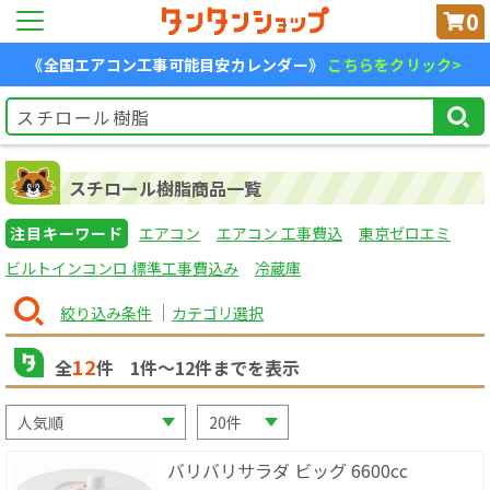
0
《全国エアコン工事可能目安カレンダー》
こちらをクリック>
スチロール樹脂商品一覧
注目キーワード
エアコン
エアコン 工事費込
東京ゼロエミ
ビルトインコンロ 標準工事費込み
冷蔵庫
絞り込み条件
カテゴリ選択
12
全
件
1
件〜
12
件までを表示
バリバリサラダ ビッグ 6600cc