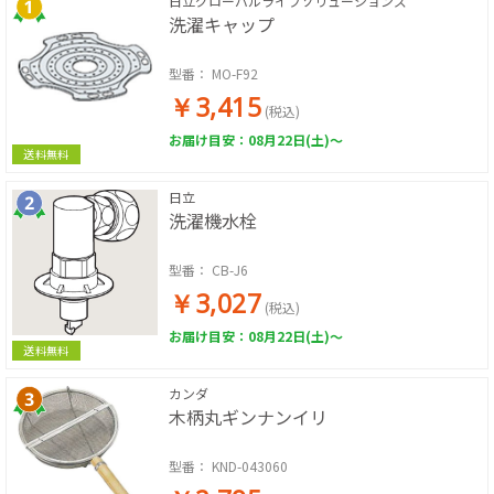
日立グローバルライフソリューションズ
洗濯キャップ
型番：
MO-F92
￥3,415
(税込)
お届け目安：08月22日(土)～
送料無料
日立
洗濯機水栓
型番：
CB-J6
￥3,027
(税込)
お届け目安：08月22日(土)～
送料無料
カンダ
木柄丸ギンナンイリ
型番：
KND-043060