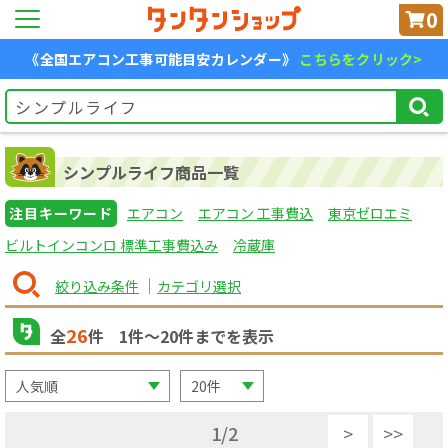
0
《全国エアコン工事可能目安カレンダー》
こちらをクリック>
シンプルライフ商品一覧
注目キーワード
エアコン
エアコン 工事費込
東京ゼロエミ
ビルトインコンロ 標準工事費込み
冷蔵庫
絞り込み条件
カテゴリ選択
26
全
件
1
件〜
20
件までを表示
1
/
2
>
>>