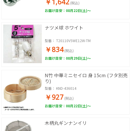
￥1,642
(税込)
お届け目安：08月22日(土)～
ナツメ球 ホワイト
型番：
T20110V5WE12W-TM
￥834
(税込)
お届け目安：08月29日(土)～
N竹 中華ミニセイロ 身 15cm (フタ別売
り)
型番：
KND-436014
￥927
(税込)
お届け目安：08月22日(土)～
木柄丸ギンナンイリ