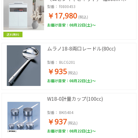
ファックス台 電話台 プリンター台 チェ
型番：
f0800453
スト
￥17,980
(税込)
お届け目安：08月22日(土)～
送料無料
ムラノ18-8両口レードル(80cc)
型番：
BLCG201
￥935
(税込)
お届け目安：08月22日(土)～
W18-0計量カップ(100cc)
型番：
BKI5404
￥937
(税込)
お届け目安：08月22日(土)～