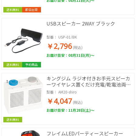
お届け目安：08月11日(火)～
送料無料
即日出荷
USBスピーカー 2WAY ブラック
型番：
USP-01/BK
￥2,796
(税込)
お届け目安：08月31日(月)～
送料無料
予約商品
キングジム ラジオ付きお手元スピーカ
ーワイヤレス置くだけ充電/乾電池両対
応 AM20-shiro
型番：
AM20-shiro
￥4,047
(税込)
お届け目安：11月28日(土)～
送料無料
フレイムLEDパーティースピーカー