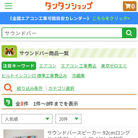
0
《全国エアコン工事可能目安カレンダー》
こちらをクリック>
サウンドバー商品一覧
注目キーワード
エアコン
エアコン 工事費込
東京ゼロエミ
ビルトインコンロ 標準工事費込み
冷蔵庫
絞り込み条件
カテゴリ選択
8
全
件
1
件〜
8
件までを表示
サウンドバースピーカー 92cmロング