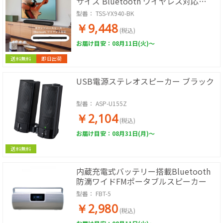
サイズ Bluetooth ワイヤレス対応
HDMI リモコン付属 2.1chサブウーファ
型番：
TSS-YX940-BK
ー内蔵
￥9,448
(税込)
お届け目安：08月11日(火)～
送料無料
即日出荷
USB電源ステレオスピーカー ブラック
型番：
ASP-U155Z
￥2,104
(税込)
お届け目安：08月31日(月)～
送料無料
内蔵充電式バッテリー搭載Bluetooth
防滴ワイドFMポータブルスピーカー
型番：
FBT-5
￥2,980
(税込)