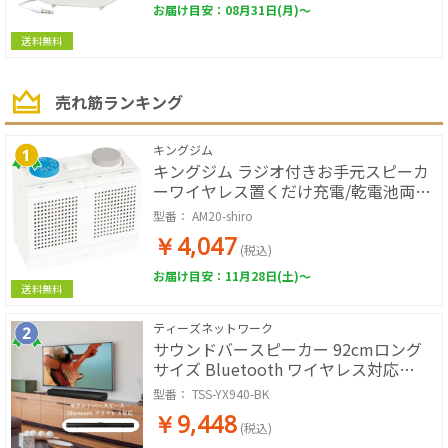
お届け目安：08月31日(月)～
送料無料
売れ筋ランキング
キングジム
キングジム ラジオ付きお手元スピーカ
ーワイヤレス置くだけ充電/乾電池両対
応 AM20-shiro
型番：
AM20-shiro
￥4,047
(税込)
お届け目安：11月28日(土)～
送料無料
ティーズネットワーク
サウンドバースピーカー 92cmロング
サイズ Bluetooth ワイヤレス対応
HDMI リモコン付属 2.1chサブウーファ
型番：
TSS-YX940-BK
ー内蔵
￥9,448
(税込)