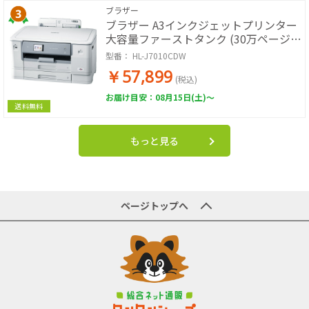
ブラザー
ブラザー A3インクジェットプリンター
大容量ファーストタンク (30万ページ耐
久/自動両面/2段トレイ) HL-J7010CDW
型番：
HL-J7010CDW
￥57,899
(税込)
お届け目安：08月15日(土)～
送料無料
もっと見る
ページトップへ