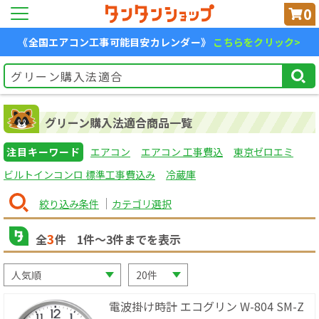
0
《全国エアコン工事可能目安カレンダー》
こちらをクリック>
グリーン購入法適合商品一覧
注目キーワード
エアコン
エアコン 工事費込
東京ゼロエミ
ビルトインコンロ 標準工事費込み
冷蔵庫
絞り込み条件
カテゴリ選択
3
全
件
1
件〜
3
件までを表示
電波掛け時計 エコグリン W-804 SM-Z