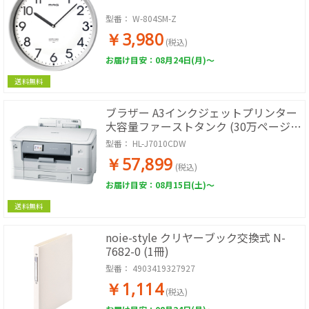
型番：
W-804SM-Z
￥3,980
(税込)
お届け目安：08月24日(月)～
送料無料
ブラザー A3インクジェットプリンター
大容量ファーストタンク (30万ページ耐
久/自動両面/2段トレイ) HL-J7010CDW
型番：
HL-J7010CDW
￥57,899
(税込)
お届け目安：08月15日(土)～
送料無料
noie-style クリヤーブック交換式 N-
7682-0 (1冊)
型番：
4903419327927
￥1,114
(税込)