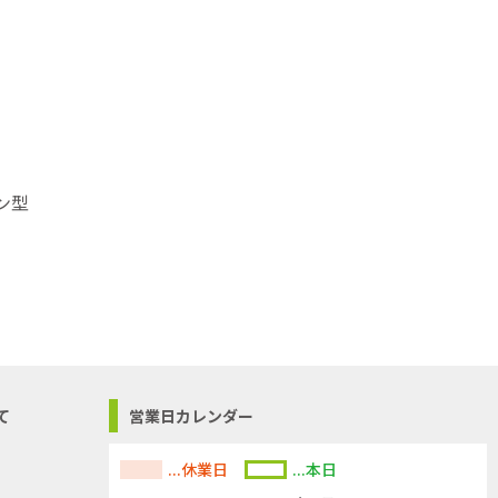
ン型
て
営業日カレンダー
...休業日
...本日