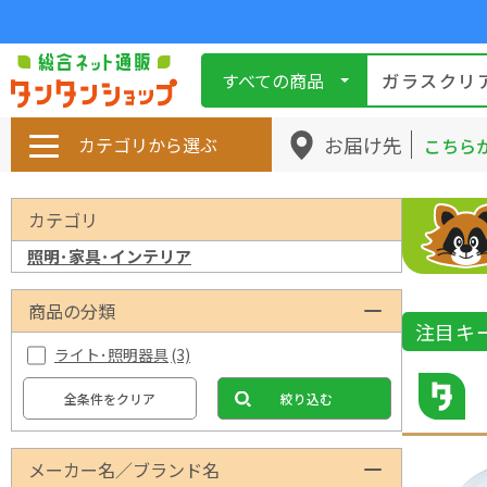
すべての商品
お届け先
カテゴリから選ぶ
こちら
カテゴリ
照明･家具･インテリア
商品の分類
注目キ
ライト･照明器具
(3)
全条件をクリア
絞り込む
メーカー名／ブランド名