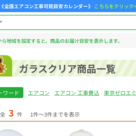
《全国エアコン工事可能目安カレンダー》
こちらをクリック
から地域を設定すると、商品のお届け目安を表示します。
ガラスクリア商品一覧
ーワード
エアコン
エアコン 工事費込
東京ゼロエ
3
全
件
1
件〜
3
件までを表示