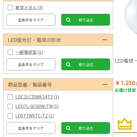
東京メタル
(3)
全条件をクリア
絞り込む
LED蛍光灯・電球の形状
一般電球型
(1)
LED電球
全条件をクリア
絞り込む
￥1,250
商品型番／製品番号
お届け目安：
LDC2LC25WE14T2
(1)
LDG7L-GC60W-TM
(1)
LDST7WSTC-T2
(1)
全条件をクリア
絞り込む