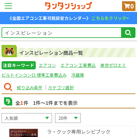
0
《全国エアコン工事可能目安カレンダー》
こちらをクリック>
インスピレーション商品一覧
注目キーワード
エアコン
エアコン 工事費込
東京ゼロエミ
ビルトインコンロ 標準工事費込み
冷蔵庫
絞り込み条件
カテゴリ選択
1
全
件
1
件〜
1
件までを表示
ラ・クック専用レシピブック