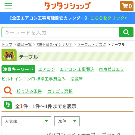
0
《全国エアコン工事可能目安カレンダー》
こちらをクリック>
トップ
商品一覧
照明･家具･インテリア
テーブル・デスク
テーブル
テーブル
注目キーワード
エアコン
エアコン 工事費込
東京ゼロエミ
ビルトインコンロ 標準工事費込み
冷蔵庫
絞り込み条件
カテゴリ選択
1
全
件
1
件〜
1
件までを表示
パソコン ナイトテーブル ブラック