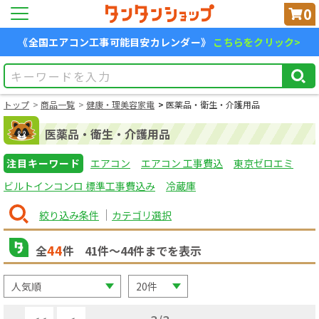
0
《全国エアコン工事可能目安カレンダー》
こちらをクリック>
トップ
商品一覧
健康・理美容家電
医薬品・衛生・介護用品
医薬品・衛生・介護用品
注目キーワード
エアコン
エアコン 工事費込
東京ゼロエミ
ビルトインコンロ 標準工事費込み
冷蔵庫
絞り込み条件
カテゴリ選択
44
全
件
41
件〜
44
件までを表示