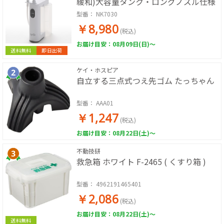
緩和)大容量タンク・ロングノズル仕様
型番：
NK7030
￥8,980
(税込)
お届け目安：08月09日(日)～
送料無料
即日出荷
ケイ・ホスピア
自立する三点式つえ先ゴム たっちゃん
型番：
AAA01
￥1,247
(税込)
お届け目安：08月22日(土)～
不動技研
救急箱 ホワイト F-2465 ( くすり箱 )
型番：
4962191465401
￥2,086
(税込)
お届け目安：08月22日(土)～
送料無料