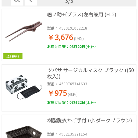
<<
<
3
/
3
箸ノ助+(プラス)左右兼用 (H-2)
型番：
4530191002218
￥3,676
(税込)
お届け目安：08月22日(土)～
送料無料
ツバサ サージカルマスク ブラック ((50
枚入))
型番：
4589765741633
￥975
(税込)
お届け目安：08月22日(土)～
樹脂脱衣かご手付 (小 ダークブラウン)
型番：
4992135371154