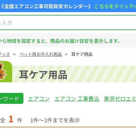
《全国エアコン工事可能目安カレンダー》
こちらをクリック
から地域を設定すると、商品のお届け目安を表示します。
グッズ
ペット用お手入れ用品
耳ケア用品
耳ケア用品
ーワード
エアコン
エアコン 工事費込
東京ゼロエ
1
全
件
1
件〜
1
件までを表示