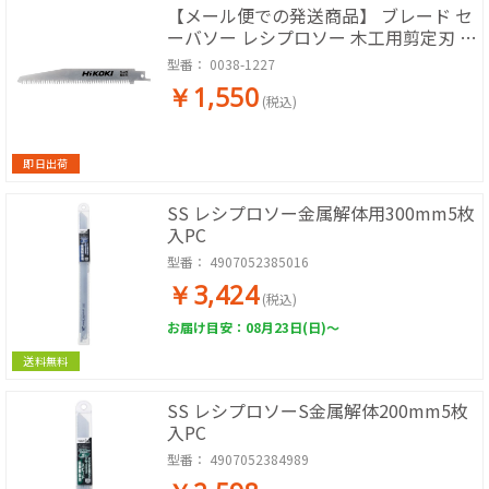
【メール便での発送商品】 ブレード セ
ーバソー レシプロソー 木工用剪定刃 1
枚入 00381227 [KH13]
型番：
0038-1227
￥1,550
(税込)
即日出荷
SS レシプロソー金属解体用300mm5枚
入PC
型番：
4907052385016
￥3,424
(税込)
お届け目安：08月23日(日)～
送料無料
SS レシプロソーS金属解体200mm5枚
入PC
型番：
4907052384989