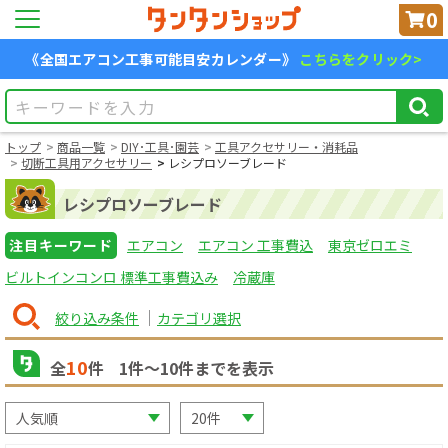
0
《全国エアコン工事可能目安カレンダー》
こちらをクリック>
トップ
商品一覧
DIY･工具･園芸
工具アクセサリー・消耗品
切断工具用アクセサリー
レシプロソーブレード
レシプロソーブレード
注目キーワード
エアコン
エアコン 工事費込
東京ゼロエミ
ビルトインコンロ 標準工事費込み
冷蔵庫
絞り込み条件
カテゴリ選択
10
全
件
1
件〜
10
件までを表示