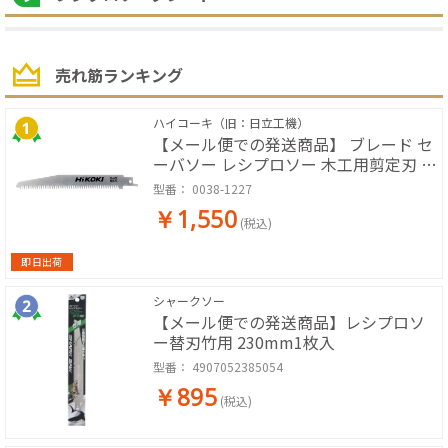
売れ筋ランキング
ハイコーキ（旧：日立工機）
【メール便での発送商品】 ブレード セ
ーバソー レシプロソー 木工用剪定刃 1
枚入 00381227 [KH13]
型番：
0038-1227
￥1,550
(税込)
即日出荷
シャークソー
【メール便での発送商品】レシプロソ
ー替刃竹用 230mm1枚入
型番：
4907052385054
￥895
(税込)