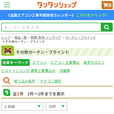
0
《全国エアコン工事可能目安カレンダー》
こちらをクリック>
トップ
商品一覧
照明･家具･インテリア
カーテン・ブラインド
その他カーテン・ブラインド
その他カーテン・ブラインド
注目キーワード
エアコン
エアコン 工事費込
東京ゼロエミ
ビルトインコンロ 標準工事費込み
冷蔵庫
絞り込み条件
カテゴリ選択
1
全
件
1
件〜
1
件までを表示