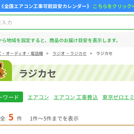
《全国エアコン工事可能目安カレンダー》
こちらをクリック
から地域を設定すると、商品のお届け目安を表示します。
ビ・オーディオ・電話機
ラジオ ・ラジカセ
ラジカセ
ラジカセ
ーワード
エアコン
エアコン 工事費込
東京ゼロエ
5
全
件
1
件〜
5
件までを表示