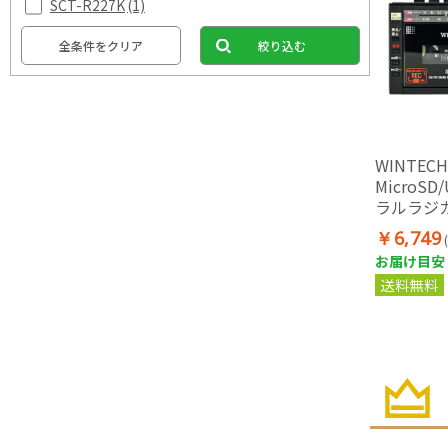
SCT-R227K
(1)
全条件をクリア
絞り込む
WINTECH
MicroS
ラルラジカセ
￥6,749
お届け目安：
送料無料