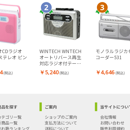
オCDラジオ
WINTECH WNTECH
モノラルラジカ
Mステレオ ピン
オートリバース再生
コーダー531
対応ラジオ付テープ
レコーダー PCT-11R
4
￥5,240
￥4,646
(税込)
(税込)
(税込)
商品を探す
ご案内
当サイトについ
カテゴリ一覧
ショップのご案内
会社情報
新商品一覧
支払方法について
お問い合わせ
売れ筋ランキング
送料について
販売利用規約