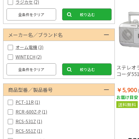
ラジカセ
(2)
全条件をクリア
絞り込む
メーカー名／ブランド名
オーム電機
(3)
WINTECH
(2)
ステレオ
全条件をクリア
絞り込む
コーダ55
商品型番／製品番号
￥5,900
お届け目安：
PCT-11R
(1)
送料無料
RCR-600Z-P
(1)
RCS-531Z
(1)
RCS-551Z
(1)