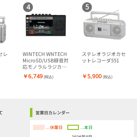
4
5
セレ
WINTECH WNTECH
ステレオラジオカセ
MicroSD/USB録音対
ットレコーダ551
応モノラルラジカセ
SCT-R227K
￥6,749
￥5,900
(税込)
(税込)
て
営業日カレンダー
...休業日
...本日
2026年8月