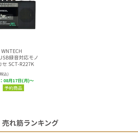
 WNTECH
D/USB録音対応モノ
 SCT-R227K
(税込)
08月17日(月)～
予約商品
売れ筋ランキング