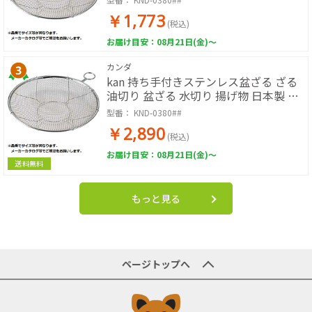
￥1,773
(税込)
お届け目安：08月21日(金)～
カンダ
kan 持ち手付きステンレス盆ざる ざる
油切り 盆ざる 水切り 揚げ物 日本製 リ
ング付
型番：
KND-0380##
￥2,890
(税込)
お届け目安：08月21日(金)～
送料無料
もっと見る
ページトップへ