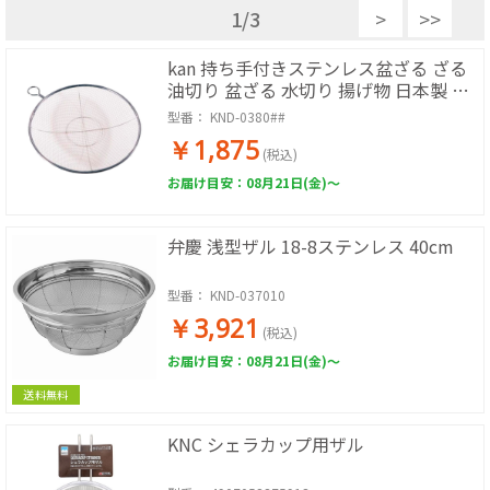
1
/
3
>
>>
kan 持ち手付きステンレス盆ざる ざる
油切り 盆ざる 水切り 揚げ物 日本製 リ
ング付
型番：
KND-0380##
￥1,875
(税込)
お届け目安：08月21日(金)～
弁慶 浅型ザル 18-8ステンレス 40cm
型番：
KND-037010
￥3,921
(税込)
お届け目安：08月21日(金)～
送料無料
KNC シェラカップ用ザル