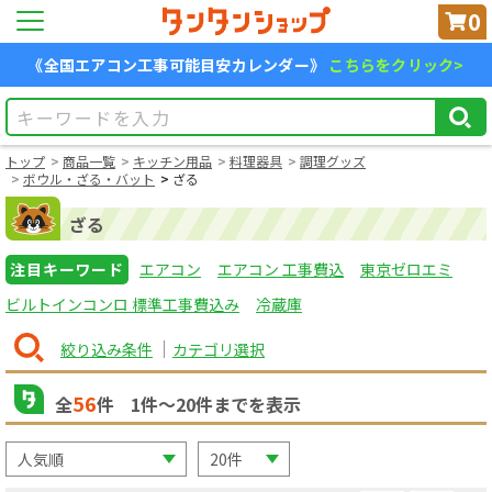
0
《全国エアコン工事可能目安カレンダー》
こちらをクリック>
トップ
商品一覧
キッチン用品
料理器具
調理グッズ
ボウル・ざる・バット
ざる
ざる
注目キーワード
エアコン
エアコン 工事費込
東京ゼロエミ
ビルトインコンロ 標準工事費込み
冷蔵庫
絞り込み条件
カテゴリ選択
56
全
件
1
件〜
20
件までを表示