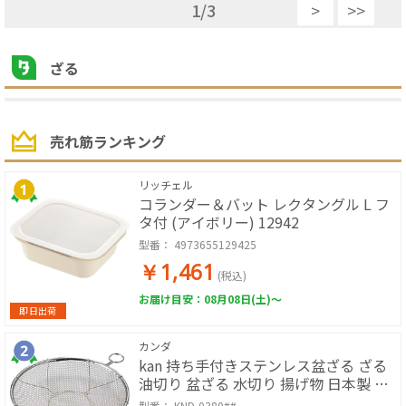
1
/
3
>
>>
ざる
売れ筋ランキング
リッチェル
コランダー＆バット レクタングル L フ
タ付 (アイボリー) 12942
型番：
4973655129425
￥1,461
(税込)
お届け目安：08月08日(土)～
即日出荷
カンダ
kan 持ち手付きステンレス盆ざる ざる
油切り 盆ざる 水切り 揚げ物 日本製 リ
ング付
型番：
KND-0380##