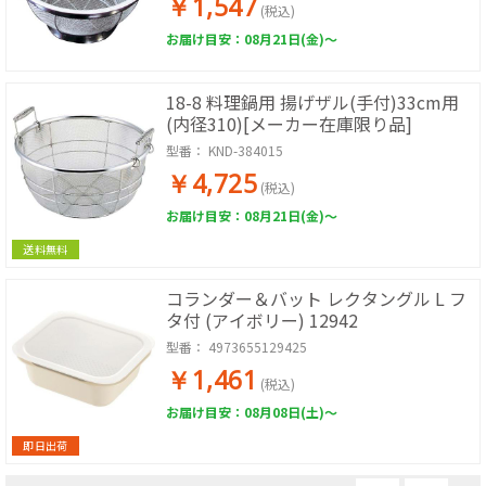
￥1,547
(税込)
お届け目安：08月21日(金)～
18-8 料理鍋用 揚げザル(手付)33cm用
(内径310)[メーカー在庫限り品]
型番：
KND-384015
￥4,725
(税込)
お届け目安：08月21日(金)～
送料無料
コランダー＆バット レクタングル L フ
タ付 (アイボリー) 12942
型番：
4973655129425
￥1,461
(税込)
お届け目安：08月08日(土)～
即日出荷