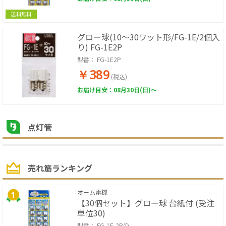
送料無料
グロー球(10～30ワット形/FG-1E/2個入
り) FG-1E2P
型番：
FG-1E2P
￥389
(税込)
お届け目安：08月30日(日)～
点灯管
売れ筋ランキング
オーム電機
【30個セット】グロー球 台紙付 (受注
単位30)
型番：
FG-1E-2P/D