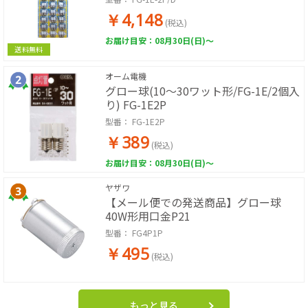
￥4,148
(税込)
お届け目安：08月30日(日)～
送料無料
オーム電機
グロー球(10～30ワット形/FG-1E/2個入
り) FG-1E2P
型番：
FG-1E2P
￥389
(税込)
お届け目安：08月30日(日)～
ヤザワ
【メール便での発送商品】グロー球
40W形用口金P21
型番：
FG4P1P
￥495
(税込)
もっと見る