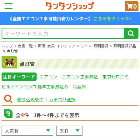
0
《全国エアコン工事可能目安カレンダー》
こちらをクリック>
トップ
商品一覧
照明･家具･インテリア
ライト･照明器具
照明器具部品
点灯管
点灯管
注目キーワード
エアコン
エアコン 工事費込
東京ゼロエミ
ビルトインコンロ 標準工事費込み
冷蔵庫
絞り込み条件
カテゴリ選択
4
全
件
1
件〜
4
件までを表示