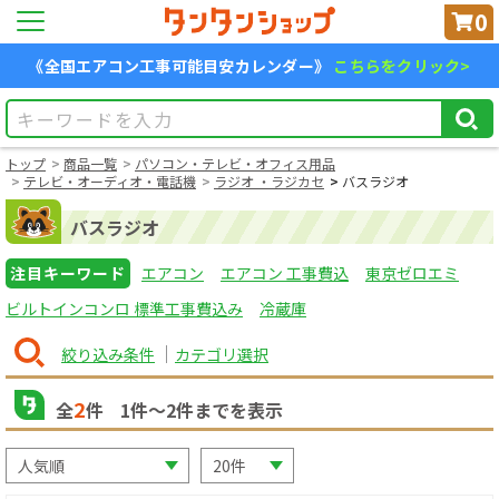
0
《全国エアコン工事可能目安カレンダー》
こちらをクリック>
トップ
商品一覧
パソコン・テレビ・オフィス用品
テレビ・オーディオ・電話機
ラジオ ・ラジカセ
バスラジオ
バスラジオ
注目キーワード
エアコン
エアコン 工事費込
東京ゼロエミ
ビルトインコンロ 標準工事費込み
冷蔵庫
絞り込み条件
カテゴリ選択
2
全
件
1
件〜
2
件までを表示