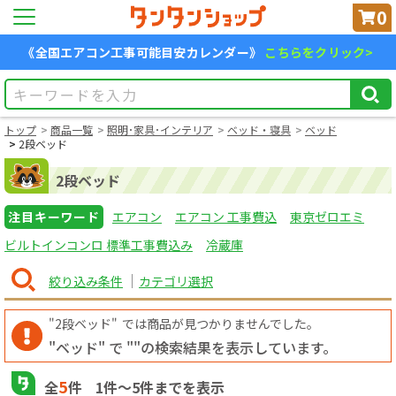
0
《全国エアコン工事可能目安カレンダー》
こちらをクリック>
トップ
商品一覧
照明･家具･インテリア
ベッド・寝具
ベッド
2段ベッド
2段ベッド
注目キーワード
エアコン
エアコン 工事費込
東京ゼロエミ
ビルトインコンロ 標準工事費込み
冷蔵庫
絞り込み条件
カテゴリ選択
"2段ベッド"
では商品が見つかりませんでした。
"ベッド" で "
"の検索結果を表示しています。
5
全
件
1
件〜
5
件までを表示