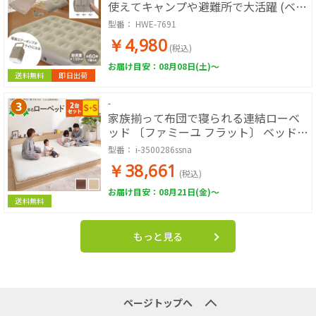
使えてキャンプや避難所で大活躍 (ベー
ジュ)
型番：
HWE-7691
￥4,980
(税込)
お届け目安：08月08日(土)～
送料無料
即日出荷
-
家族揃って布団で寝られる連結ローベ
ッド 〔ファミーユ フラット〕 ベッドフ
レームのみ シングル+シングル 同色2台
型番：
i-3500286ssna
セット (シングル+シングル-ナチュラ
￥38,661
ル)
(税込)
お届け目安：08月21日(金)～
送料無料
もっと見る
ページトップへ