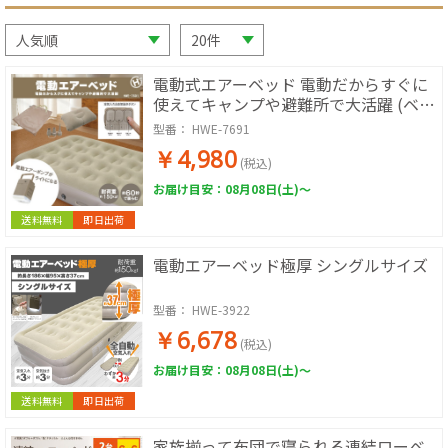
電動式エアーベッド 電動だからすぐに
使えてキャンプや避難所で大活躍 (ベー
ジュ)
型番：
HWE-7691
￥4,980
(税込)
お届け目安：08月08日(土)～
送料無料
即日出荷
電動エアーベッド極厚 シングルサイズ
型番：
HWE-3922
￥6,678
(税込)
お届け目安：08月08日(土)～
送料無料
即日出荷
家族揃って布団で寝られる連結ローベ