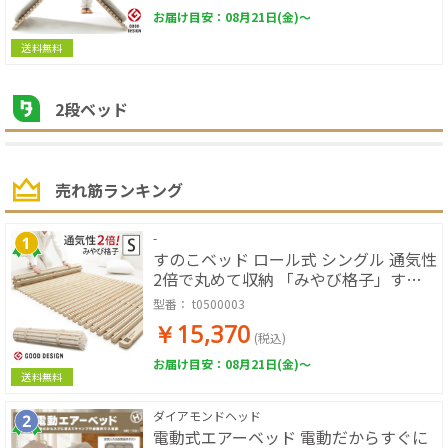
お届け目安：08月21日(金)～
送料無料
2段ベッド
売れ筋ランキング
-
すのこベッド ロール式 シングル 通気性
2倍で丸めて収納 「みやび格子」すの
こベッド シングル ロールタイプ 桐 天
型番：
t0500003
然木 スノコベッド 折りたたみベッド す
￥15,370
のこマット 省スペース 除湿 調湿 防カ
(税込)
ビ 結露防止
お届け目安：08月21日(金)～
送料無料
ダイアモンドヘッド
電動式エアーベッド 電動だからすぐに