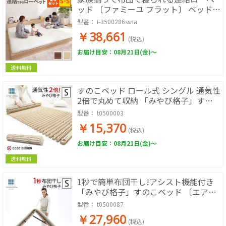
ッド 〔ファミーユ フラット〕 ベッドフ
レームのみ シングル+シングル 同色2台
型番：
i-3500286ssna
セット (シングル+シングル-ナチュラ
￥38,661
ル)
(税込)
お届け目安：08月21日(金)～
送料無料
すのこベッド ロール式 シングル 通気性
2倍で丸めて収納 「みやび格子」すの
こベッド シングル ロールタイプ 桐 天
型番：
t0500003
然木 スノコベッド 折りたたみベッド す
￥15,370
のこマット 省スペース 除湿 調湿 防カ
(税込)
ビ 結露防止
お届け目安：08月21日(金)～
送料無料
1秒で簡単布団干し!アシスト機能付き
「みやび格子」すのこベッド 〔エアラ
イズ〕 シングル
型番：
t0500087
￥27,960
(税込)