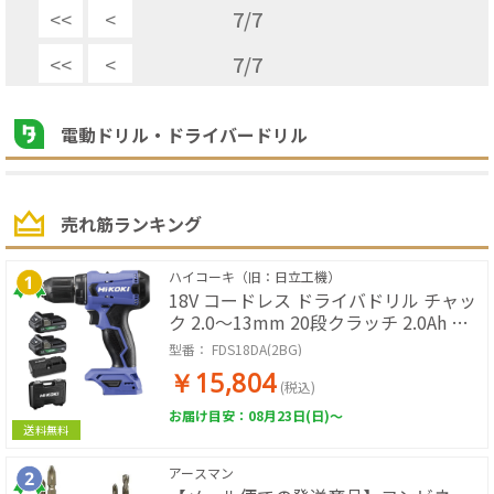
<<
<
7
/
7
<<
<
7
/
7
電動ドリル・ドライバードリル
売れ筋ランキング
ハイコーキ（旧：日立工機）
18V コードレス ドライバドリル チャッ
ク 2.0～13mm 20段クラッチ 2.0Ah 蓄
電池×2個 充電器 ケース付 [KH02]
型番：
FDS18DA(2BG)
￥15,804
(税込)
お届け目安：08月23日(日)～
送料無料
アースマン