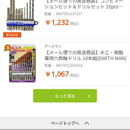
【メール便での発送商品】コンビネー
ションビット＆ドリルセット 10pcs
(EARTH MAN)
型番：
4907052337237
￥1,232
(税込)
即日出荷
アースマン
【メール便での発送商品】木工・樹脂
兼用六角軸ドリル 10本組(EARTH MAN)
型番：
4907052355934
￥1,067
(税込)
もっと見る
ページトップへ