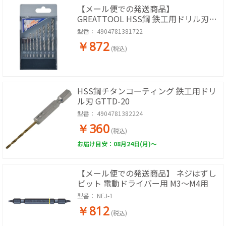
【メール便での発送商品】
GREATTOOL HSS鋼 鉄工用ドリル刃セ
ット 10本組 GTNDR-10
型番：
4904781381722
￥872
(税込)
HSS鋼チタンコーティング 鉄工用ドリ
ル刃 GTTD-20
型番：
4904781382224
￥360
(税込)
お届け目安：08月24日(月)～
【メール便での発送商品】 ネジはずし
ビット 電動ドライバー用 M3～M4用
型番：
NEJ-1
￥812
(税込)