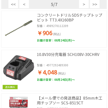
<<
<
5
/
7
>
>>
コンクリートドリルSDSチップトップ
ビット TT3.4X160BP
型番：
4989270112209
￥906
(税込)
お届け目安：08月24日(月)～
10.8V30分充電器 SCH108V-30CHRV
型番：
4977292489300
￥4,048
(税込)
お届け目安：08月24日(月)～
送料無料
【メール便での発送商品】85mm木工
用チップソー SCS-8515CT