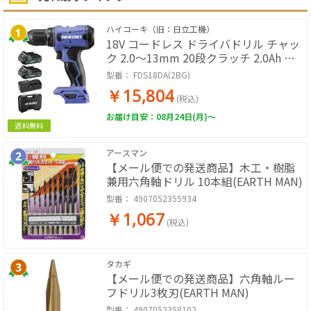
ハイコーキ（旧：日立工機）
18V コードレス ドライバドリル チャッ
ク 2.0～13mm 20段クラッチ 2.0Ah 蓄
電池×2個 充電器 ケース付 [KH02]
型番：
FDS18DA(2BG)
￥15,804
(税込)
お届け目安：08月24日(月)～
送料無料
アースマン
【メール便での発送商品】木工・樹脂
兼用六角軸ドリル 10本組(EARTH MAN)
型番：
4907052355934
￥1,067
(税込)
タカギ
【メール便での発送商品】六角軸ルー
フドリル3枚刃(EARTH MAN)
型番：
4907052358102