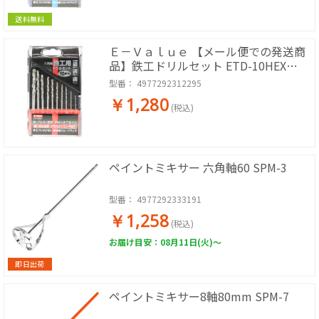
送料無料
Ｅ－Ｖａｌｕｅ 【メール便での発送商
品】鉄工ドリルセット ETD-10HEX
4977292312295
型番：
4977292312295
￥1,280
(税込)
ペイントミキサー 六角軸60 SPM-3
型番：
4977292333191
￥1,258
(税込)
お届け目安：08月11日(火)～
即日出荷
ペイントミキサー8軸80mm SPM-7