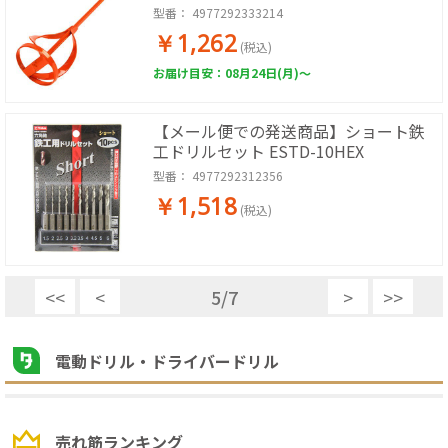
型番：
4977292333214
￥1,262
(税込)
お届け目安：08月24日(月)～
【メール便での発送商品】ショート鉄
工ドリルセット ESTD-10HEX
型番：
4977292312356
￥1,518
(税込)
<<
<
5
/
7
>
>>
電動ドリル・ドライバードリル
売れ筋ランキング