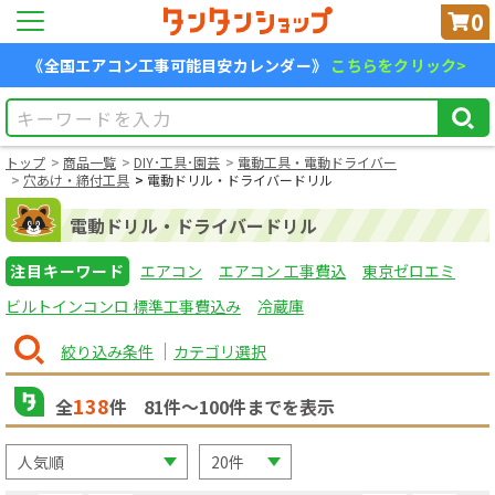
0
《全国エアコン工事可能目安カレンダー》
こちらをクリック>
トップ
商品一覧
DIY･工具･園芸
電動工具・電動ドライバー
穴あけ・締付工具
電動ドリル・ドライバードリル
電動ドリル・ドライバードリル
注目キーワード
エアコン
エアコン 工事費込
東京ゼロエミ
ビルトインコンロ 標準工事費込み
冷蔵庫
絞り込み条件
カテゴリ選択
138
全
件
81
件〜
100
件までを表示