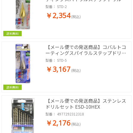
段Φ3～24mm (EARTH MAN)
型番：
STD-2
￥2,354
(税込)
送料無料
【メール便での発送商品】コバルトコ
ーティングスパイラルステップドリル
12段Φ3～24mm (EARTH MAN)
型番：
STD-5
￥3,167
(税込)
送料無料
【メール便での発送商品】ステンレス
ドリルセット ESD-10HEX
型番：
4977292312318
￥2,176
(税込)