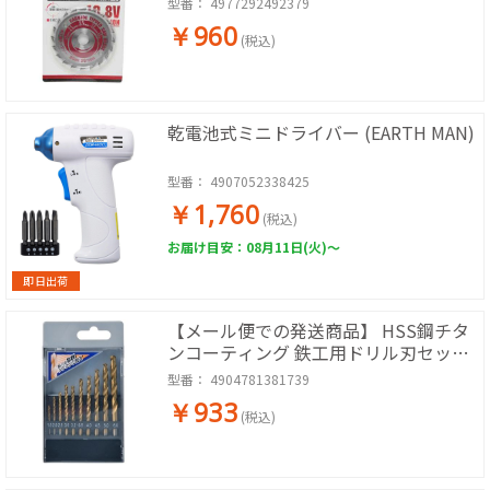
型番：
4977292492379
￥960
(税込)
乾電池式ミニドライバー (EARTH MAN)
型番：
4907052338425
￥1,760
(税込)
お届け目安：08月11日(火)～
即日出荷
【メール便での発送商品】 HSS鋼チタ
ンコーティング 鉄工用ドリル刃セット
10本組 GTNTI-10
型番：
4904781381739
￥933
(税込)