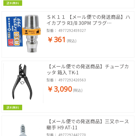
送料無料
ＳＫ１１ 【メール便での発送商品】ハ
イカプラ R3/8 30PM プラグ
4977292459327
型番：
4977292459327
￥361
(税込)
【メール便での発送商品】チューブカ
ッタ 箱入 TK-1
型番：
4977292420563
￥3,090
(税込)
送料無料
【メール便での発送商品】三又ホース
継手 H9 AT-11
型番：
4977292442770