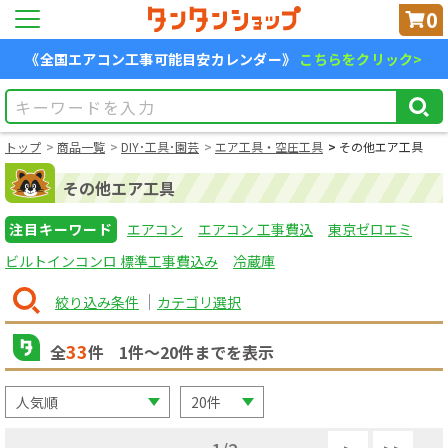
0
《全国エアコン工事可能目安カレンダー》
こちらをクリック>
トップ
商品一覧
DIY･工具･園芸
エア工具・空圧工具
その他エア工具
その他エア工具
注目キーワード
エアコン
エアコン 工事費込
東京ゼロエミ
ビルトインコンロ 標準工事費込み
冷蔵庫
絞り込み条件
カテゴリ選択
33
全
件
1
件〜
20
件までを表示