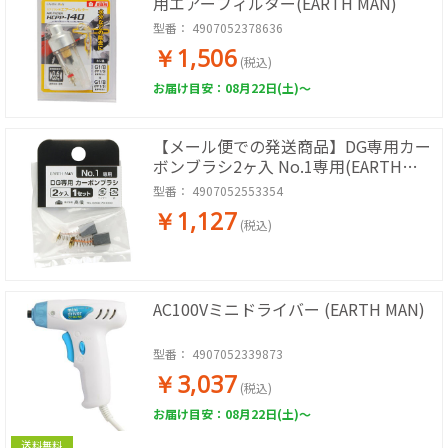
用エアーフィルター(EARTH MAN)
型番：
4907052378636
￥1,506
(税込)
お届け目安：08月22日(土)～
【メール便での発送商品】DG専用カー
ボンブラシ2ヶ入 No.1専用(EARTH
MAN)
型番：
4907052553354
￥1,127
(税込)
AC100Vミニドライバー (EARTH MAN)
型番：
4907052339873
￥3,037
(税込)
お届け目安：08月22日(土)～
送料無料