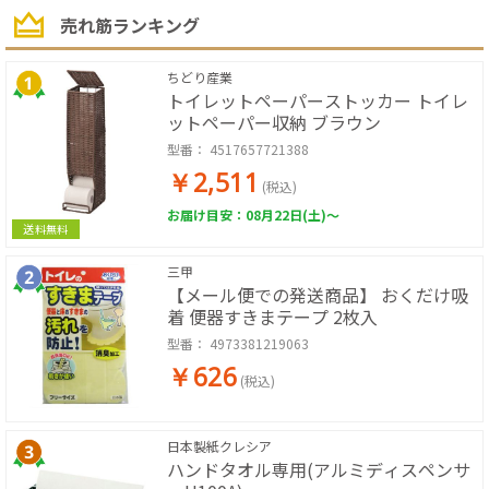
売れ筋ランキング
ちどり産業
トイレットペーパーストッカー トイレ
ットペーパー収納 ブラウン
型番：
4517657721388
￥2,511
(税込)
お届け目安：08月22日(土)～
送料無料
三甲
【メール便での発送商品】 おくだけ吸
着 便器すきまテープ 2枚入
型番：
4973381219063
￥626
(税込)
日本製紙クレシア
ハンドタオル専用(アルミディスペンサ