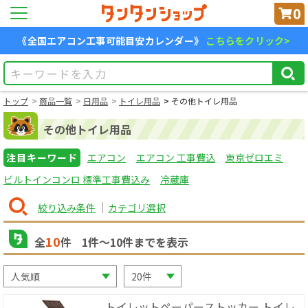
0
《全国エアコン工事可能目安カレンダー》
こちらをクリック>
トップ
商品一覧
日用品
トイレ用品
その他トイレ用品
その他トイレ用品
注目キーワード
エアコン
エアコン 工事費込
東京ゼロエミ
ビルトインコンロ 標準工事費込み
冷蔵庫
絞り込み条件
カテゴリ選択
10
全
件
1
件〜
10
件までを表示
トイレットペーパーストッカー トイレ