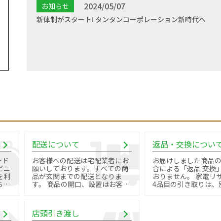
2024/05/07
お知らせ
新体制がスタート! タンタンコーポレーション新時代へ
配送について
返品・交換につい
ード
お客様への配送は宅配業者にお
お届けしました商品
ビニ
願いしております。すべての商
合による「返品 交換
を利
品が玄関までの配送となりま
おりません。 家電リサイクル品
す。 商品の開口、設置はお客様
4品目の引き取りは、
御自身で行っていただきます。
料金と手続きが必要で
店頭引き渡し