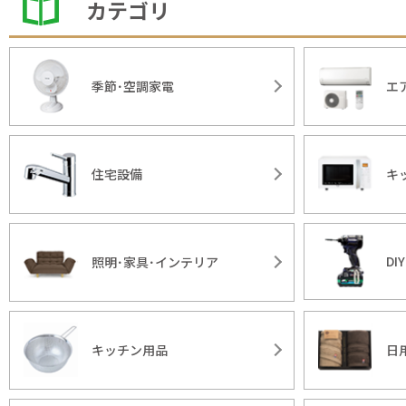
カテゴリ
季節･空調家電
エ
住宅設備
キ
DI
照明･家具･インテリア
キッチン用品
日