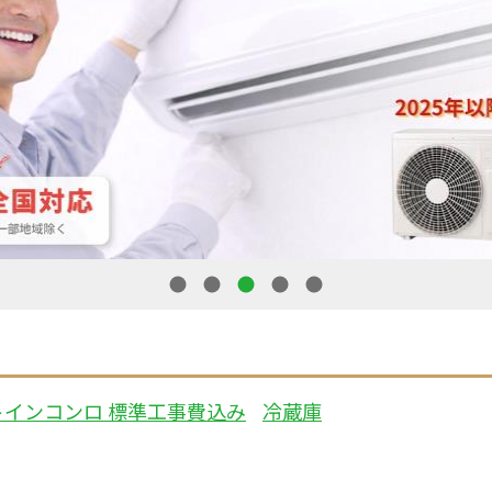
1
2
3
4
5
トインコンロ 標準工事費込み
冷蔵庫