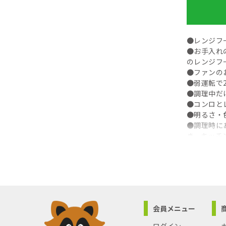
●レンジフ
●お手入れ
のレンジフ
●ファンの
●弱運転で
●調理中だ
●コンロと
●明るさ・
●調理時に
き、キッチ
●運転ON
●沖縄・離
い。
会員メニュー