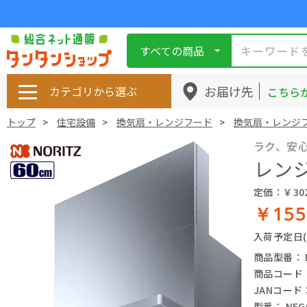
すべての商品
お届け先
カテゴリから選ぶ
こちら
トップ
住宅設備
換気扇・レンジフード
換気扇・レンジ
ラク、安
レンジ
定価：￥302
￥155
入荷予定日
商品型番： N
商品コード： 
JANコード： 
型番： NFG