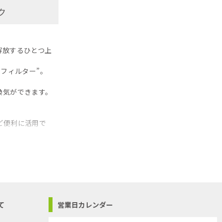
ク
解放するひとつ上
フィルター”。
換気ができます。
。
ど便利に活用で
す。
でご了承くださ
て
営業日カレンダー