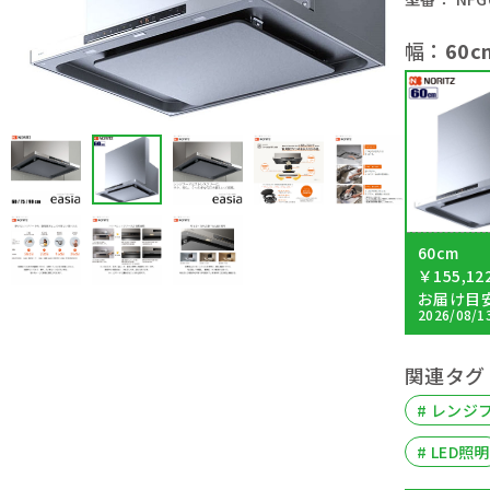
幅：
60c
60cm
￥155,12
お届け目
2026/08/1
関連タグ
# レンジ
# LED照明