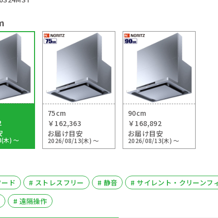
m
75cm
90cm
2
￥162,363
￥168,892
安
お届け目安
お届け目安
3(木) ～
2026/08/13(木) ～
2026/08/13(木) ～
フード
# ストレスフリー
# 静音
# サイレント・クリーンフ
# 遠隔操作