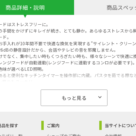
商品詳細・説明
商品スペッ
ードはストレスフリーに。
の手間をかけずにキレイが続き、とても静か。あらゆるストレスから
ード。
お手入れが10年間不要で快適な換気を実現する”サイレント・クリーン
26dBの静音設計だから、会話やテレビの音を邪魔しません。
けでなく、集中したい時もくつろぎたい時も、様々なシーンで快適に
レンジフードが自動連動(レンジフードに連動するコンロが必要です)
色味が選べるLED照明。
あると便利なキッチンタイマーを操作部に内蔵。パスタを茹でる際な
ン周りもスッキリ。
・OFFや風量設定などの遠隔操作、使用状況確認などがアプリでできま
島への配送料金は別途見積もり（配送不可の場合も有）となりますの
もっと見る
商品を探す
ご案内
当サイトについ