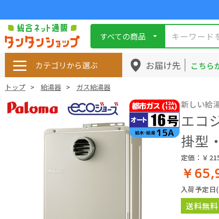
すべての商品
お届け先
カテゴリから選ぶ
こちら
トップ
給湯器
ガス給湯器
新しい給
エコジ
掛型・
定価：￥215
￥65,
入荷予定日
送料無料