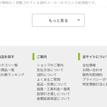
が無駄なく搭載されている国内メーカーのガスふろ給湯器です。
ス種】【号数】【設置タイプ】をご確認の上、ご注文をお願いいたし
は出来かねますのでご了承ください。）
もっと見る
給湯器｜15A｜都市ガス｜壁掛型・PS標準扉内設置型｜工事なし｜住
：4961341359621
-----------------------------------------------------------
】
 ガスふろ給湯器
EM1616AWL-13A
商品を探す
ご案内
当サイトについ
W350×D215×H520mm（給湯器本体）
-----------------------------------------------------------
カテゴリ一覧
ショップのご案内
会社情報
島への配送料金は別途見積もり（配送不可の場合も有）となりますの
新商品一覧
支払方法について
お問い合わせ
売れ筋ランキング
送料について
販売利用規約
よくあるご質問
プライバシーポ
返品・交換について
特定商取引法に
設置・工事料金一覧表
店頭引き渡しについて
長期延長保証について