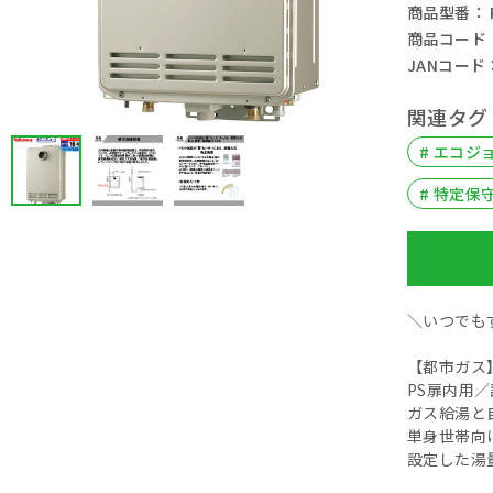
商品型番： P
商品コード： 
JANコード： 
関連タグ
# エコジ
# 特定保
＼いつでも
【都市ガス
PS扉内用
ガス給湯と
単身世帯向
設定した湯