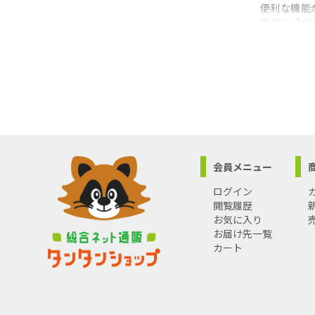
便利な機能
事前に【ガ
（交換対応
●検索用：
●JANコード
------------
【製品仕様
■ 商品名
■ 型番 PH-
会員メニュー
■ サイズ 
------------
ログイン
●沖縄・離
閲覧履歴
い。
お気に入り
お届け先一覧
カート