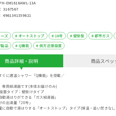
H-EM1616AWL-13A
3167567
4961341359621
ョーズ
# オートストップ
# 16号
# 壁掛型
# 都市ガス
守製品
# Q機能
# 側方近接設置
商品詳細・説明
商品スペッ
すぐに適温シャワー「Q機能」を搭載／
】専用給湯器です(本体お届けのみ)
／設置タイプ：壁掛けタイプ
自動湯はりができる「ガス給湯器」
けの出湯量「20号」
量に自動で湯はりする「オートストップ」タイプ(保温・追い焚きなし