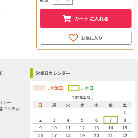
ます。
カートに入れる
宅設備家電
お気に入り
て
営業日カレンダー
でご了承くださ
...休業日
...本日
2026年8月
リシー
日
月
火
水
木
金
土
基づく表示
1
2
3
4
5
6
7
8
9
10
11
12
13
14
15
16
17
18
19
20
21
22