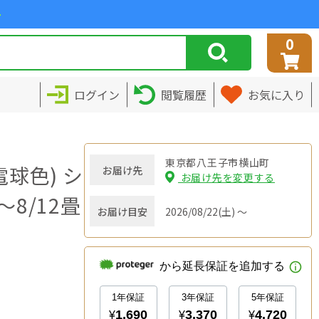
>
0
ログイン
閲覧履歴
お気に入り
東京都八王子市横山町
球色) シ
お届け先
お届け先を変更する
8/12畳
お届け目安
2026/08/22(土) ～