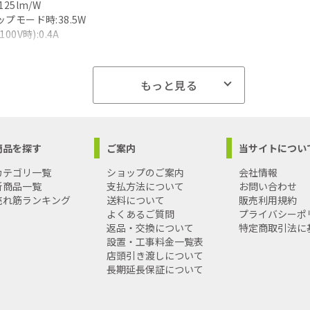
25lm/W
プモード時:38.5W
0V時):0.4A
畳用モデル
もっと見る
100lm
1.3W
23.4lm/W
プモード時:49.7W
商品を探す
ご案内
当サイトについ
0V時):0.51A
カテゴリ一覧
ショップのご案内
会社情報
通仕様
新商品一覧
支払方法について
お問い合わせ
売れ筋ランキング
送料について
販売利用規約
幅:φ602mm×高:131mm、質量:1.9kg
よくあるご質問
プライバシーポ
(内蔵、昼光色6500K・Ra83/電球色2700K・Ra83)、色温度:6500K
返品・交換について
特定商取引法に
率70%)
設置・工事料金一覧表
V
店頭引き渡しについて
:Casual
長期延長保証について
ルカバー】乳白つや消し
ホワイト仕上