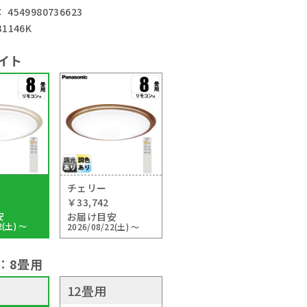
4549980736623
1146K
イト
チェリー
￥33,742
安
お届け目安
2(土) ～
2026/08/22(土) ～
：
8畳用
12畳用