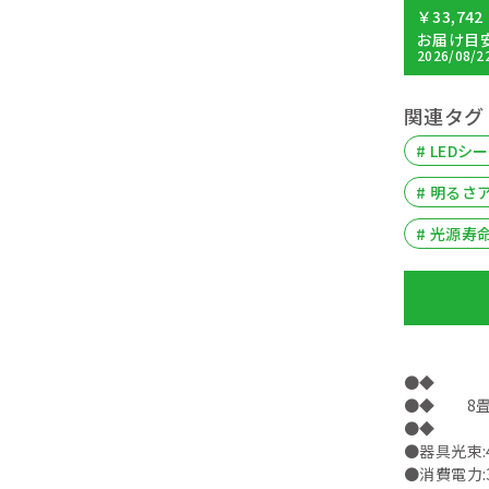
￥33,742
お届け目
2026/08/2
関連タグ
# LED
# 明るさ
# 光源寿命
●◆
●◆ 8畳
●◆
●器具光束:4
●消費電力: