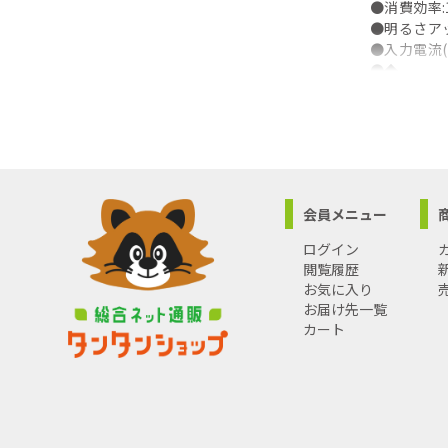
●消費効率:1
●明るさアッ
●入力電流(10
●◆
●◆ 12
●◆
●器具光束:5
●消費電力:4
●消費効率:1
●明るさアッ
会員メニュー
●入力電流(10
●◆
ログイン
●◆ 共
閲覧履歴
●◆
お気に入り
●寸法・質量:
お届け先一覧
●光源:LED
カート
間(光束維持
●電圧:100
●デザイン分類
●【アクリ
●【木製】