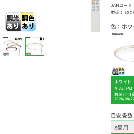
JANコード： 
型番： LGC3
色：
ホワ
ホワイト
￥33,742
お届け目
2026/08/2
目安畳数
8畳用