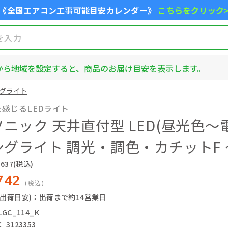
《全国エアコン工事可能目安カレンダー》
こちらをクリック
から地域を設定すると、商品のお届け目安を表示します。
グライト
感じるLEDライト
ニック 天井直付型 LED(昼光色～電
グライト 調光・調色・カチットF ～
637
(税込)
742
(税込)
(出荷目安)：出荷まで約14営業日
GC_114_K
3123353