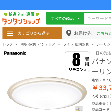
すべての商品
お届け先
カテゴリから選ぶ
こちら
トップ
照明･家具･インテリア
ライト･照明器具
シーリン
一日の光を
パナソ
ーリン
定価：￥73,
￥33,
入荷予定日
商品型番： L
商品コード： 