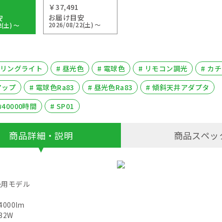
￥37,491
お届け目安
安
2026/08/22(土) ～
2(土) ～
シーリングライト
# 昼光色
# 電球色
# リモコン調光
# カ
アップ
# 電球色Ra83
# 昼光色Ra83
# 傾斜天井アダプタ
40000時間
# SP01
商品詳細・説明
商品スペッ
用モデル
000lm
32W