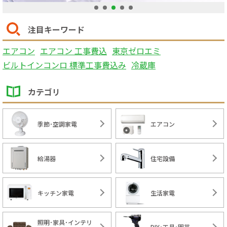
1
2
3
4
5
注目キーワード
エアコン
エアコン 工事費込
東京ゼロエミ
ビルトインコンロ 標準工事費込み
冷蔵庫
カテゴリ
季節･空調家電
エアコン
給湯器
住宅設備
キッチン家電
生活家電
照明･家具･インテリ
DIY･工具･園芸