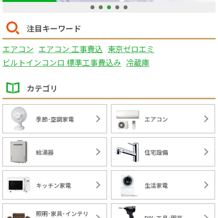
1
2
3
4
5
注目キーワード
エアコン
エアコン 工事費込
東京ゼロエミ
ビルトインコンロ 標準工事費込み
冷蔵庫
カテゴリ
季節･空調家電
エアコン
給湯器
住宅設備
キッチン家電
生活家電
照明･家具･インテリ
DIY･工具･園芸