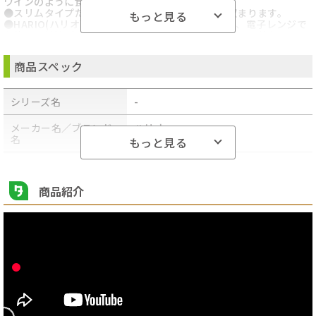
ワインのように食事の時に水出し茶を愉しめます。
●スリムタイプだから、冷蔵庫の扉ポケットにも収まります。
もっと見る
●HARIO(ハリオ)のガラスは熱に強く、酸にも強く、電子レンジで
も使える特性がある優れたガラスだから、麦茶やほうじ茶をはじ
め、果実水やスポーツ飲料、乳飲料など、お好きな飲み物が楽しめ
ます。
商品スペック
●注口部分のフィルターが注ぐときに茶葉を漉してくれるから、水
出しの緑茶や紅茶、トロピカルフルーツティーなども楽しめます。
●※耐熱温度差120度とは、急熱急冷したときの温度差が120度以
シリーズ名
-
内であれば割れないということで、耐熱性があるということです。
●食器洗い乾燥機の使用ができるから、お手入れもラク。
●サイズ(約)幅8.7×奥行8.4×高さ30cm、口径(約)7.1cm
メーカー名／ブランド
ハリオ
●材質:ガラスボトル/耐熱ガラス「HARIO Glass」 注ぎ口・栓/シリ
名
もっと見る
コーンゴム フィルター/ポリプロピレン
●重量(約)500g
商品型番／製品番号
-
●実用容量(約)750ml
●耐熱温度:注ぎ口・栓/180度 フィルター・メッシュ/120度
商品紹介
原産国／製造国
-
●耐熱温度差:本体/120度(耐熱温度差120度とは、急熱急冷したと
きの温度差が120度以内であれば割れないということで、耐熱性が
あるということです。)
商品の主な色
ピンク
●洗う時は、研磨剤入りたわし、金属たわしやクレンザーなどを使
用しないでください。注ぎ口・栓部分をつかんで持ち運ぶことは、
商品の分類
コーヒー・お茶用品
絶対にしないでください。ガラスが抜け落ちる場合があります。飲
み物を入れて凍らせないでください。また、冷蔵庫に入れる場合
は、さましてから入れてください。