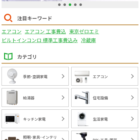
1
2
3
4
5
注目キーワード
エアコン
エアコン 工事費込
東京ゼロエミ
ビルトインコンロ 標準工事費込み
冷蔵庫
カテゴリ
季節･空調家電
エアコン
給湯器
住宅設備
キッチン家電
生活家電
照明･家具･インテリ
DIY･工具･園芸