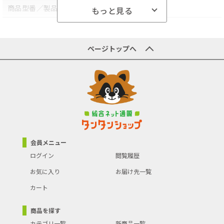
●ビーム角度:180度
商品型番／製品番号
BL-LX-Z32
もっと見る
●定格寿命:5万時間
●注:取り付けは電気工事士による直結工事が必要です。
原産国／製造国
-
●沖縄・離島への配送料金は別途見積もり（配送不可の場合も有）
となりますのでご了承ください。
商品の主な色
-
ページトップへ
商品の分類
ライト･照明器具
会員メニュー
ログイン
閲覧履歴
お気に入り
お届け先一覧
カート
商品を探す
カテゴリ一覧
新商品一覧