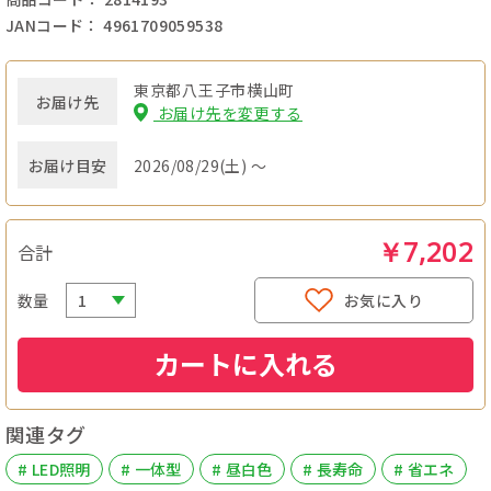
JANコード： 4961709059538
東京都八王子市横山町
お届け先
お届け先を変更する
お届け目安
2026/08/29(土) ～
￥7,202
合計
数量
お気に入り
カートに入れる
関連タグ
# LED照明
# 一体型
# 昼白色
# 長寿命
# 省エネ