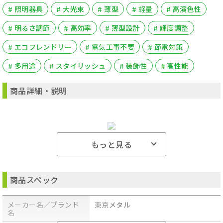
# 照明器具
# 大光束
# 薄型
# 軽量
# 高演色性
# 明るさ調節
# 高効率
# 薄型設計
# 輝度調整
# エコフレンドリー
# 電気工事不要
# 節電対策
# 多用途
# スタイリッシュ
# 装飾性
# 高性能
商品詳細・説明
もっと見る
●使用電圧:AC100-265V
●消費電力:32.5W
商品スペック
●全光束:5200/lm
●色温度:5000K
●光源色:昼白色
メーカー名／ブランド
東京メタル
●平均演色評価数:Ra80
名
●本体サイズ:L1250×W80×H51mm
●重量:1.9kg