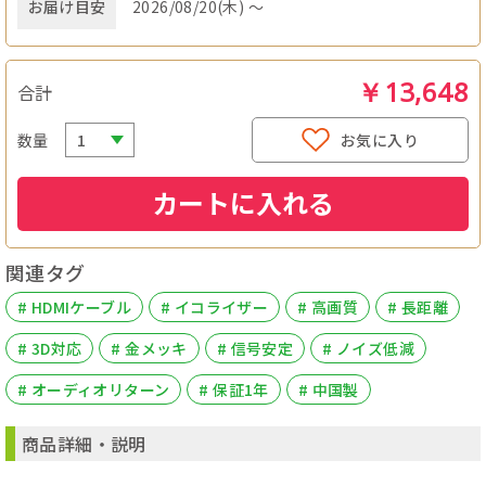
お届け目安
2026/08/20(木) ～
￥13,648
合計
数量
お気に入り
カートに入れる
関連タグ
# HDMIケーブル
# イコライザー
# 高画質
# 長距離
# 3D対応
# 金メッキ
# 信号安定
# ノイズ低減
# オーディオリターン
# 保証1年
# 中国製
商品詳細・説明