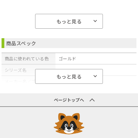
もっと見る
商品スペック
商品に使われている色
ゴールド
仕様
シリーズ名
-
もっと見る
端子形状
HDMI⇔HDMI
メーカー名／ブランド
HORIC
名
ケーブル長
15 m
商品型番／製品番号
HDM300-595GD
ページトップへ
対応速度
ハイスピード
ケーブル長さ
30m
4K対応
○
商品の主な色
ゴールド
4K/30p対応
-
ブランド名(カナ・英語)
ホーリック
4K/60p対応
-