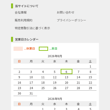
●※イコライザー付きケーブルは信号源からの電源供給がないと映
像出力が行われません。この場合は、付属のHDMI電源アダプタをご
当サイトについて
使用下さい。
会社情報
お問い合わせ
●※延長ケーブル等で長さを継ぎ足してのご使用や、各種変換アダ
プタ・切替器・分配器と併用時の表示動作保証はいたしかねます。
販売利用規約
プライバシーポリシー
●コネクタ形状:HDMI標準コネクタ(タイプA/オス)-HDMI標準コネク
タ(タイプA/オス)
特定商取引法に基づく表示
●コネクタサイズ:W20.3×H11.5×D47 mm
●イコライザーサイズ:W100×18×18 mm
●ケーブル直径:8mm
営業日カレンダー
●ケーブル長:15m(INPUT側10m/OUTPUT側5m) / 20m(IN
12m/OUT 8m) / 25m(IN 15m/OUT 10m) / 30m(IN 18m/OUT 12m)
...休業日
...本日
●付属品:HDMI電源アダプタ HDMI-138USB
●PE袋パッケージ
2026年8月
●保証期間:1年間
●生産国:中国
日
月
火
水
木
金
土
●沖縄・離島への配送料金は別途見積もり（配送不可の場合も有）
1
となりますのでご了承ください。
2
3
4
5
6
7
8
9
10
11
12
13
14
15
16
17
18
19
20
21
22
23
24
25
26
27
28
29
30
31
2026年9月
日
月
火
水
木
金
土
1
2
3
4
5