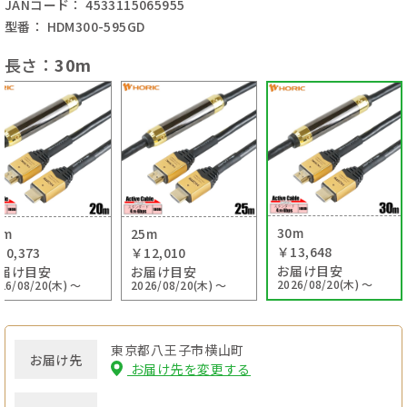
JANコード： 4533115065955
型番： HDM300-595GD
長さ：
30m
30m
0m
25m
￥13,648
10,373
￥12,010
お届け目安
届け目安
お届け目安
2026/08/20(木) ～
26/08/20(木) ～
2026/08/20(木) ～
東京都八王子市横山町
お届け先
お届け先を変更する