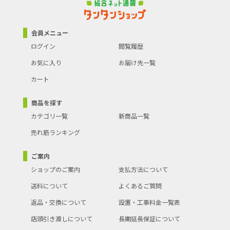
商品の分類
テレビ・オーディオ・電話機
8K対応
-
会員メニュー
イーサネット対応
○
ログイン
閲覧履歴
HDR対応
○
お気に入り
お届け先一覧
ケーブルカラー
ブラック系
カート
●イコライザー付きで「キレイ」な長距離接続
●フルHD対応
商品を探す
●長距離接続でも高画質なデジタル映像をお楽しみいただけます。
カテゴリ一覧
新商品一覧
●イコライザー内蔵ケーブル
●イコライザー内蔵で信号の劣化や遅延を防ぐ!長距離接続に安定感
売れ筋ランキング
があります。
●3重シールド
●ケーブル構造は強度の高い3重シールドでノイズを低減します。
ご案内
●HDMIイーサネットチャンネル(HEC)対応
●オーディオリターンチャンネル(ARC)対応
ショップのご案内
支払方法について
●3D対応(1080pフルHD可)
●DeepColor対応
送料について
よくあるご質問
●金メッキ端子
●無鉛ハンダ・OFC電材使用
返品・交換について
設置・工事料金一覧表
●【ご注意】
●※本ケーブルには方向性がございます。接続の際はINPUT・
店頭引き渡しについて
長期延長保証について
OUTPUTをご確認の上、接続して下さい。