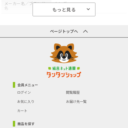
メーカー名／ブランド
カンダ
名
もっと見る
商品型番／製品番号
05-0242-0102
原産国／製造国
-
ページトップへ
商品の主な色
シルバー
キッチン用品の素材
ステンレス
商品の分類
料理器具
会員メニュー
ログイン
閲覧履歴
お気に入り
お届け先一覧
カート
商品を探す