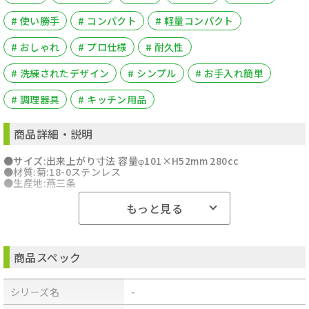
# 使い勝手
# コンパクト
# 軽量コンパクト
# おしゃれ
# プロ仕様
# 耐久性
# 洗練されたデザイン
# シンプル
# お手入れ簡単
# 調理器具
# キッチン用品
商品詳細・説明
●サイズ:出来上がり寸法 容量φ101×H52mm 280cc
●材質:菊:18-0ステンレス
●生産地:燕三条
もっと見る
商品スペック
シリーズ名
-