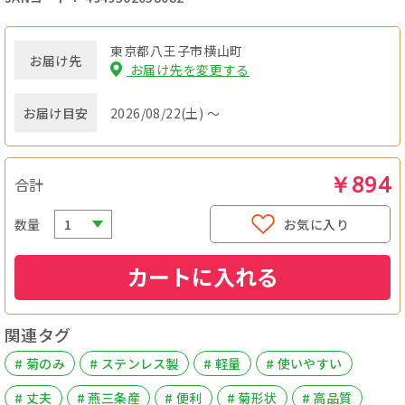
東京都八王子市横山町
お届け先
お届け先を変更する
お届け目安
2026/08/22(土) ～
￥894
合計
数量
お気に入り
カートに入れる
関連タグ
# 菊のみ
# ステンレス製
# 軽量
# 使いやすい
# 丈夫
# 燕三条産
# 便利
# 菊形状
# 高品質