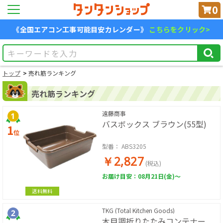
0
《全国エアコン工事可能目安カレンダー》
こちらをクリック>
トップ
売れ筋ランキング
売れ筋ランキング
遠藤商事
バスボックス ブラウン(55型)
1
位
型番：
ABS3205
￥2,827
(税込)
お届け目安：08月21日(金)～
送料無料
TKG (Total Kitchen Goods)
木目調折りたたみコンテナー