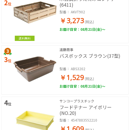
2
位
(6411)
型番：
AKVT902
￥3,273
(税込)
お届け目安：08月21日(金)～
送料無料
遠藤商事
バスボックス ブラウン(37型)
3
位
型番：
ABS3202
￥1,529
(税込)
お届け目安：08月21日(金)～
4
サンコープラスチック
位
フードテナー アイボリー
(NO.20)
型番：
4547883552210
￥1,609
(税込)