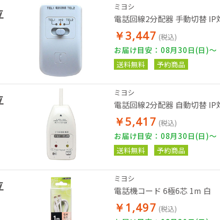
ミヨシ
位
電話回線2分配器 手動切替 IP
￥3,447
(税込)
お届け目安：08月30日(日)～
送料無料
予約商品
ミヨシ
位
電話回線2分配器 自動切替 IP
￥5,417
(税込)
お届け目安：08月30日(日)～
送料無料
予約商品
ミヨシ
位
電話機コード 6極6芯 1m 白
￥1,497
(税込)