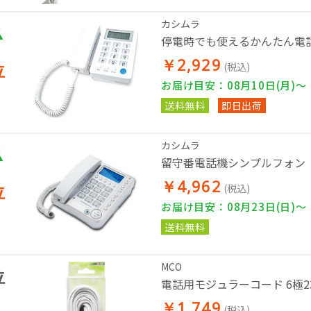
カシムラ
停電時でも使えるかんたん電
￥2,929
位
(税込)
お届け目安：08月10日(月)～
送料無料
即日出荷
カシムラ
留守番電話機シンプルフォン
￥4,962
位
(税込)
お届け目安：08月23日(日)～
送料無料
MCO
位
電話用モジュラーコード 6極2芯
￥1,749
(税込)