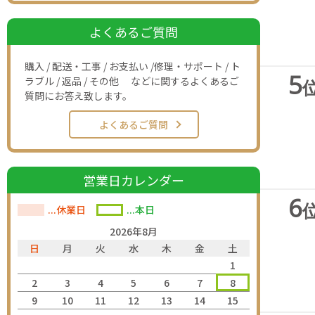
よくあるご質問
購入 / 配送・工事 / お支払い /修理・サポート / ト
5
ラブル / 返品 / その他 などに関するよくあるご
質問にお答え致します。
よくあるご質問
営業日カレンダー
6
...休業日
...本日
2026年8月
日
月
火
水
木
金
土
1
2
3
4
5
6
7
8
9
10
11
12
13
14
15