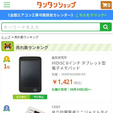
0
《全国エアコン工事可能目安カレンダー》
こちらをクリック>
トップ
売れ筋ランキング
売れ筋ランキング
磁気研究所
HIDISC 6インチ タブレット型
1
位
電子メモパッド
型番：
HDMPAD60BK-RX
￥1,421
(税込)
お届け目安：08月30日(日)～
送料無料
予約商品
CASIO
余り計算電卓ミニジャストタイ