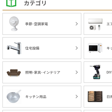
カテゴリ
季節･空調家電
エ
住宅設備
キ
DI
照明･家具･インテリア
キッチン用品
日