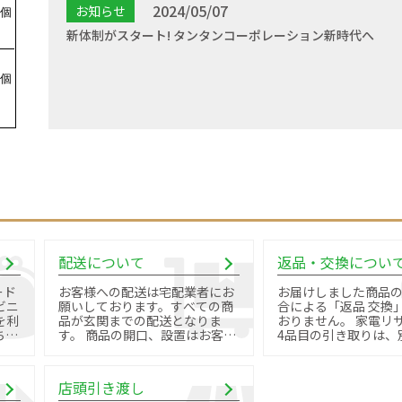
2024/05/07
お知らせ
新体制がスタート! タンタンコーポレーション新時代へ
配送について
返品・交換につい
ード
お客様への配送は宅配業者にお
お届けしました商品
ビニ
願いしております。すべての商
合による「返品 交換
を利
品が玄関までの配送となりま
おりません。 家電リサイクル品
す。 商品の開口、設置はお客様
4品目の引き取りは、
御自身で行っていただきます。
料金と手続きが必要で
店頭引き渡し