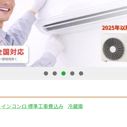
1
2
3
4
5
トインコンロ 標準工事費込み
冷蔵庫