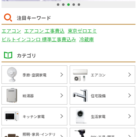
1
2
3
4
5
注目キーワード
エアコン
エアコン 工事費込
東京ゼロエミ
ビルトインコンロ 標準工事費込み
冷蔵庫
カテゴリ
季節･空調家電
エアコン
給湯器
住宅設備
キッチン家電
生活家電
照明･家具･インテリ
DIY･工具･園芸