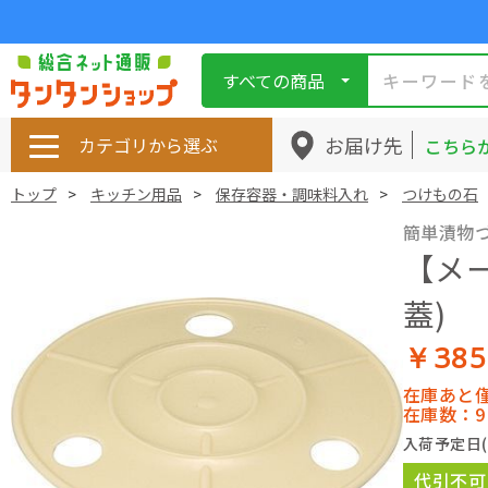
すべての商品
お届け先
カテゴリから選ぶ
こちら
トップ
キッチン用品
保存容器・調味料入れ
つけもの石
簡単漬物
【メー
蓋)
￥38
在庫あと
在庫数：9
入荷予定日
代引不可