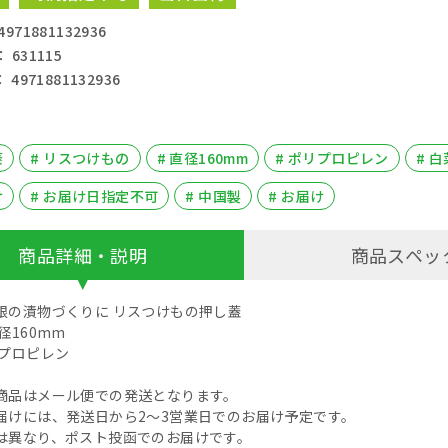
71881132936
631115
4971881132936
蓋
# リスつけもの
# 直径160mm
# ポリプロピレン
# 
け
# お届け日指定不可
# 中国製
# お届け
商品詳細・説明
商品スペッ
根の漬物づくりに リスつけもの押し蓋
径160mm
リプロピレン
商品はメール便での発送となります。
届けには、発送日から2～3営業日でのお届け予定です。
は異なり、ポスト投函でのお届けです。