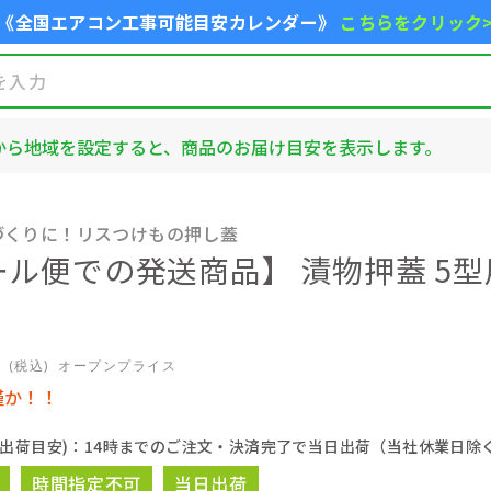
《全国エアコン工事可能目安カレンダー》
こちらをクリック
から地域を設定すると、商品のお届け目安を表示します。
づくりに！リスつけもの押し蓋
ル便での発送商品】 漬物押蓋 5型用
5
(税込)
オープンプライス
僅か！！
(出荷目安)：14時までのご注文・決済完了で当日出荷（当社休業日除
時間指定不可
当日出荷