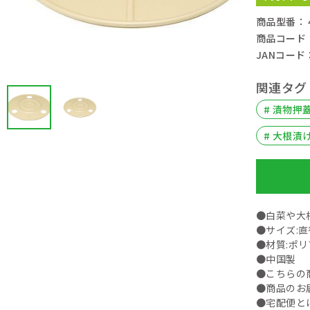
商品型番： 49
商品コード： 
JANコード： 
関連タグ
# 漬物押
# 大根漬
●白菜や大
●サイズ:直
●材質:ポ
●中国製
●こちらの
●商品のお
●宅配便と