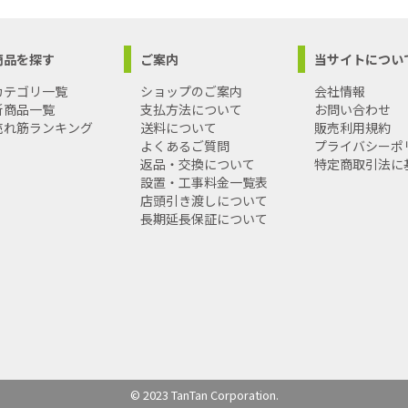
4977292647779
：4977292647779
名：セフティ－３
商品を探す
ご案内
当サイトについ
ガーデン足カバー
ラウン
カテゴリ一覧
ショップのご案内
会社情報
新商品一覧
支払方法について
お問い合わせ
売れ筋ランキング
送料について
販売利用規約
よくあるご質問
プライバシーポ
返品・交換について
特定商取引法に
設置・工事料金一覧表
店頭引き渡しについて
長期延長保証について
© 2023 TanTan Corporation.