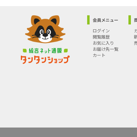
●商品コード：
●JANコード
●ブランド
会員メニュー
●商品名：
●規格：ブ
ログイン
閲覧履歴
お気に入り
お届け先一覧
カート