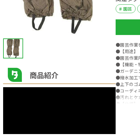
# 園芸
●園芸作業
●【用途】
●園芸作業
●【機能・
●ガーデニ
商品紹介
●撥水加工
●上下のゴ
●コーディ
●汚れとケ
●【仕様】
●色：ブラ
●撥水加工
●【材質】
●ナイロン
●【商品サ