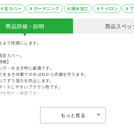
# 足カバー
# ガーデニング
# 撥水加工
# ナイロン
# 
商品詳細・説明
商品スペッ
をより快適にします。
用足カバー。
特徴】
ング・水まき時に最適です。
で水まき作業での水はねから衣服を守ります。
ムでずり落ちを防止します。
ネートしやすいブラウン色です。
ガを防ぐ一体型です。
ウン。
。
もっと見る
。
イズ】幅１７０×高さ１０×奥行５５０ｍｍ 重量４０ｇ