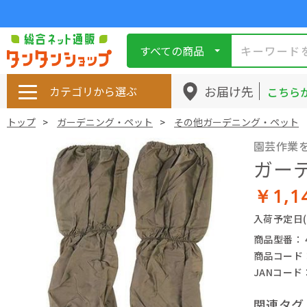
すべての商品
お届け先
カテゴリから選ぶ
こちら
トップ
ガーデニング・ペット
その他ガーデニング・ペット
園芸作業
ガー
￥1,1
入荷予定日
商品型番： 49
商品コード： 
JANコード： 
関連タグ