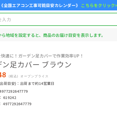
《全国エアコン工事可能目安カレンダー》
こちらをクリック
から地域を設定すると、商品のお届け目安を表示します。
を快適に！ガーデン足カバーで作業効率UP！
デン足カバー ブラウン
48
(税込)
オープンプライス
(出荷目安)：出荷まで約14営業日
77292647779
619242
4977292647779