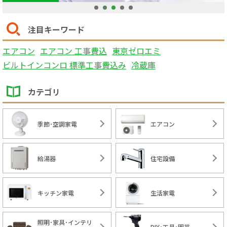
1
2
3
4
5
注目キーワード
エアコン
エアコン 工事費込
東京ゼロエミ
ビルトインコンロ 標準工事費込み
冷蔵庫
カテゴリ
季節･空調家電
エアコン
給湯器
住宅設備
キッチン家電
生活家電
照明･家具･インテリ
DIY･工具･園芸